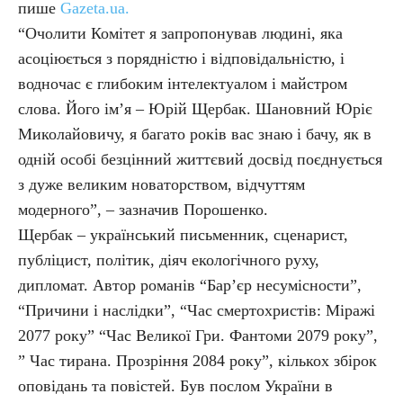
пише
Gazeta.ua.
“Очолити Комітет я запропонував людині, яка
асоціюється з порядністю і відповідальністю, і
водночас є глибоким інтелектуалом і майстром
слова. Його ім’я – Юрій Щербак. Шановний Юріє
Миколайовичу, я багато років вас знаю і бачу, як в
одній особі безцінний життєвий досвід поєднується
з дуже великим новаторством, відчуттям
модерного”, – зазначив Порошенко.
Щербак – український письменник, сценарист,
публіцист, політик, діяч екологічного руху,
дипломат. Автор романів “Бар’єр несумісности”,
“Причини і наслідки”, “Час смертохристів: Міражі
2077 року” “Час Великої Гри. Фантоми 2079 року”,
” Час тирана. Прозріння 2084 року”, кількох збірок
оповідань та повістей. Був послом України в