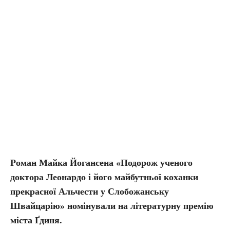
Роман Майка Йогансена «Подорож ученого
доктора Леонардо і його майбутньої коханки
прекрасної Альчести у Слобожанську
Швайцарію» номінували на літературну премію
міста Ґдиня.