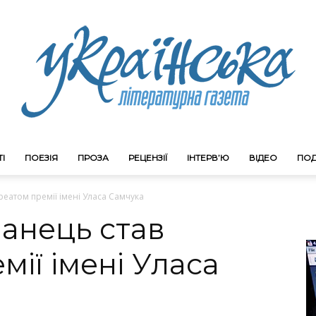
І
ПОЕЗІЯ
ПРОЗА
РЕЦЕНЗІЇ
ІНТЕРВ’Ю
ВІДЕО
ПОД
Litgazeta.com.ua
реатом премії імені Уласа Самчука
анець став
мії імені Уласа