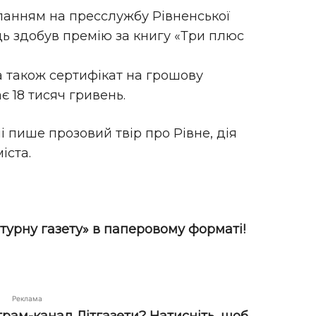
ланням на пресслужбу Рівненської
ць здобув премію за книгу «Три плюс
а також сертифікат на грошову
є 18 тисяч гривень.
і пише прозовий твір про Рівне, дія
іста.
турну газету» в паперовому форматі!
Реклама