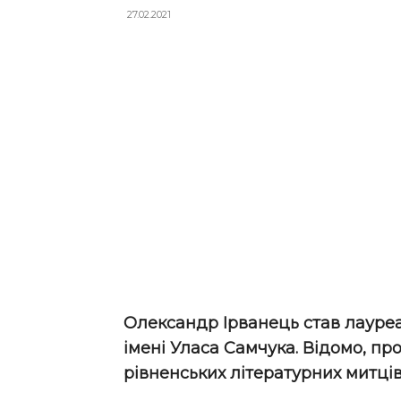
27.02.2021
Олександр Ірванець став лауреа
імені Уласа Самчука. Відомо, пр
рівненських літературних митців