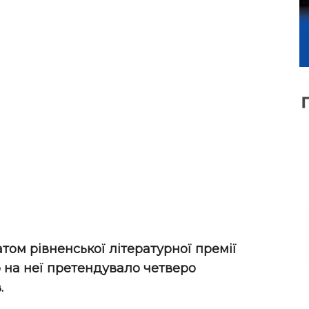
том рівненської літературної премії
о на неї претендувало четверо
.