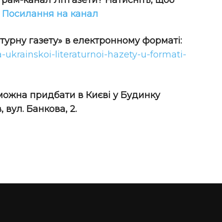
грам-канал Літгазети? Натисніть, щоб
!
Посилання на канал
атурну газету» в електронному форматі:
a-ukrainskoi-literaturnoi-hazety-u-formati-
 можна придбати в Києві у Будинку
 вул. Банкова, 2.