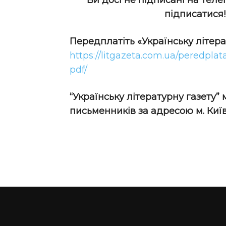
Ви досі не підписані на теле
підписатися
Передплатіть
«Українську літер
https://litgazeta.com.ua/peredplat
pdf/
“Українську літературну газету”
письменників за адресою м. Київ,