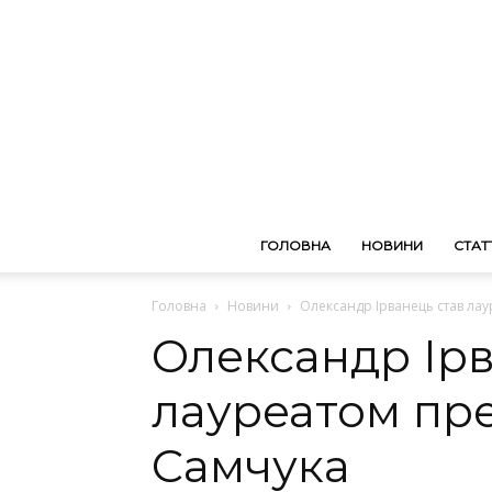
ГОЛОВНА
НОВИНИ
СТАТТ
Головна
Новини
Олександр Ірванець став лау
Олександр Ірв
лауреатом пре
Самчука