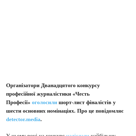
Організатори Дванадцятого конкурсу
професійної журналістики «Честь
Професії»
оголосили
шорт-лист фіналістів у
шести основних номінаціях. Про це повідомляє
detector.media
.
У цьому році на конкурс
надіслали
найбільшу