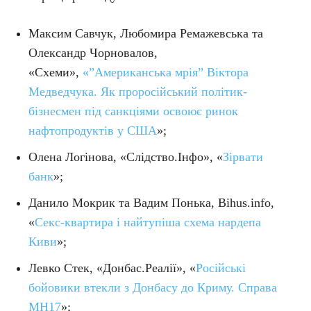
Максим Савчук, Любомира Ремажевська та
Олександр Чорновалов,
«Схеми»,
«”Американська мрія” Віктора
Медведчука. Як проросійський політик-
бізнесмен під санкціями освоює ринок
нафтопродуктів у США
»;
Олена Логінова, «Слідство.Інфо», «
Зірвати
банк
»;
Данило Мокрик та Вадим Понька, Bihus.info,
«
Секс-квартира і найтупіша схема нардепа
Киви
»;
Левко Стек, «Донбас.Реалії», «
Російські
бойовики втекли з Донбасу до Криму. Справа
МН17
»;