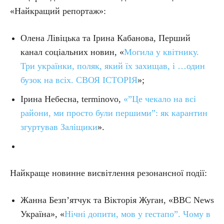
«Найкращий репортаж»:
Олена Лівіцька та Ірина Кабанова, Перший
канал соціальних новин, «
Могила у квітнику.
Три українки, поляк, який їх захищав, і …один
бузок на всіх. СВОЯ ІСТОРІЯ
»;
Ірина Небесна, terminovo,
«”Це чекало на всі
райони, ми просто були першими”: як карантин
згуртував Заліщики
».
Найкраще новинне висвітлення резонансної події:
Жанна Безп’ятчук та Вікторія Жуган, «BBC News
Україна», «
Нічні допити, мов у гестапо”. Чому в