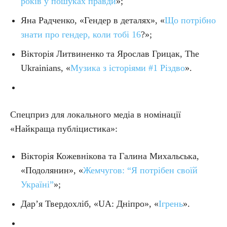
років у пошуках правди
»;
Яна Радченко, «Гендер в деталях», «
Що потрібно
знати про гендер, коли тобі 16
?»;
Вікторія Литвиненко та Ярослав Грицак, The
Ukrainians, «
Музика з історіями #1 Різдво
».
Спецприз для локального медіа в номінації
«Найкраща публіцистика»:
Вікторія Кожевнікова та Галина Михальська,
«Подолянин», «
Жемчугов: “Я потрібен своїй
Україні”
»;
Дар’я Твердохліб, «UA: Дніпро», «
Ігрень
».