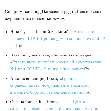
Спецномінація від Наглядової ради «Пояснювальна
журналістика в часи пандемії»:
Ніна Сукач, Перший Західний, «
Антисептик,
локдаун, ШВЛ. Про пандемію коронавірусу від А
до Я
»;
Наталiя Бушковська, «Українська правда»,
«
Втрата нюху та смаку: чому цей симптом став
№1 при COVID-19 та що з цим робити
?»;
Анастасія Іванців, Lb.ua, «
Гроші і
справедливість: чому пацієнти з ковідом
вимушені боротися за безкоштовні ліки
»;
Оксана Савоскіна, hromadske, «
Що таке
сатурація, чому важливо її контролювати при