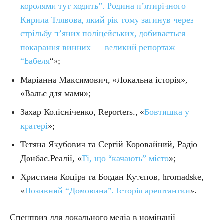
королями тут ходить”. Родина п’ятирічного
Кирила Тлявова, який рік тому загинув через
стрільбу п’яних поліцейських, добивається
покарання винних — великий репортаж
“Бабеля
“»;
Маріанна Максимович, «Локальна історія»,
«Вальс для мами»;
Захар Колісніченко, Reporters., «
Бовтишка у
кратері
»;
Тетяна Якубович та Сергій Коровайний, Радіо
Донбас.Реалії, «
Ті, що “качають” місто
»;
Христина Коціра та Богдан Кутєпов, hromadske,
«
Позивний “Домовина”. Історія арештантки
».
Спецприз для локального медіа в номінації