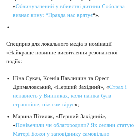
«
Обвинувачений у вбивстві дитини Соболєва
визнає вину: “Правда нас врятує
“».
Спецприз для локального медіа в номінації
«Найкраще новинне висвітлення резонансної
події»:
Ніна Сукач, Ксенія Павлишин та Орест
Дрималовський, «Перший Західний», «
Страх і
ненависть у Винниках, коли паніка була
страшніше, ніж сам вірус
»;
Марина Пітиляк, «Перший Західний»,
«
Понівечили чи облагородили? Як селяни статую
Матері Божої у заповіднику самовільно