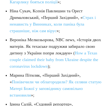
Кагарлику бояться поліції
»;
Ніна Сукач, Ксенія Павлишин та Орест
Дрималовський, «Перший Західний», «
Страх і
ненависть у Винниках, коли паніка була
страшніше, ніж сам вірус
»;
Вероніка Мелкозьорова, NBC news, «Історія двох
матерів. Як техаське подружжя забирало свою
дитину з України попри локдаун» (
How a Texas
couple claimed their baby from Ukraine despite the
coronavirus lockdown
);
Марина Пітиляк, «Перший Західний»,
«
Понівечили чи облагородили? Як селяни статую
Матері Божої у заповіднику самовільно
встановили
»;
Ірина Салій, «Судовий репортер»,