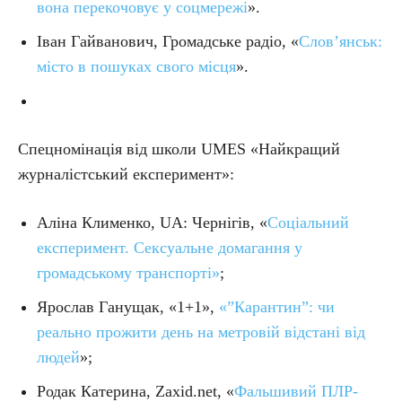
вона перекочовує у соцмережі
».
Іван Гайванович, Громадське радіо, «
Слов’янськ:
місто в пошуках свого місця
».
Спецномінація від школи UMES «Найкращий
журналістський експеримент»:
Аліна Клименко, UA: Чернігів, «
Соціальний
експеримент. Сексуальне домагання у
громадському транспорті»
;
Ярослав Ганущак, «1+1»,
«”Карантин”: чи
реально прожити день на метровій відстані від
людей
»;
Родак Катерина, Zaxid.net, «
Фальшивий ПЛР-