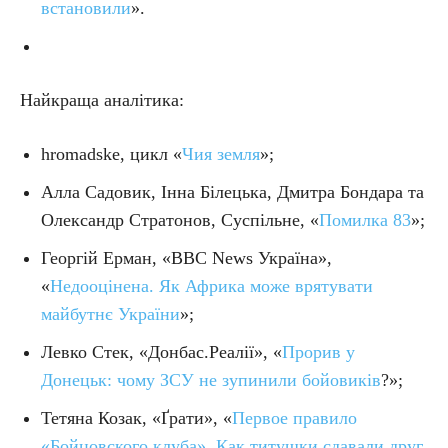
встановили
».
Найкраща аналітика:
hromadske, цикл «
Чия земля
»;
Алла Садовик, Інна Білецька, Дмитра Бондара та
Олександр Стратонов, Суспільне, «
Помилка 83
»;
Георгій Ерман, «BBC News Україна»,
«
Недооцінена. Як Африка може врятувати
майбутнє України
»;
Левко Стек, «Донбас.Реалії», «
Прорив у
Донецьк: чому ЗСУ не зупинили бойовиків
?»;
Тетяна Козак, «Ґрати», «
Первое правило
«Бойцовского клуба». Как титушки сдавали друг