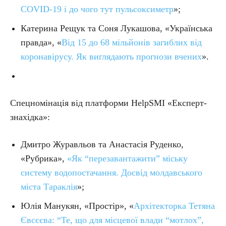
COVID-19 і до чого тут пульсоксиметр
»;
Катерина Рещук та Соня Лукашова, «Українська
правда», «
Від 15 до 68 мільйонів загиблих від
коронавірусу. Як виглядають прогнози вчених
».
Спецномінація від платформи HelpSMI «Експерт-
знахідка»:
Дмитро Журавльов та Анастасія Руденко,
«Рубрика»,
«Як “перезавантажити” міську
систему водопостачання. Досвід молдавського
міста Тараклія
»;
Юлія Манукян, «Простір», «
Архітекторка Тетяна
Євсєєва: “Те, що для місцевої влади “мотлох”,