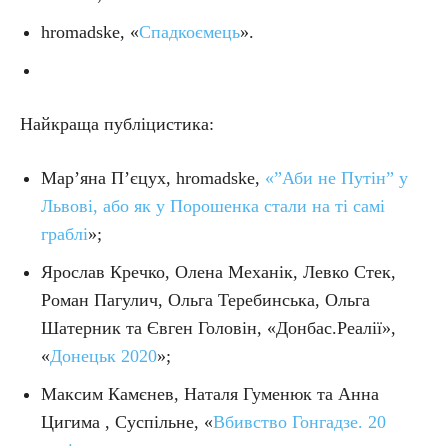
hromadske, «
Спадкоємець
».
Найкраща публіцистика:
Мар’яна П’єцух, hromadske,
«”Аби не Путін” у
Львові, або як у Порошенка стали на ті самі
граблі
»;
Ярослав Кречко, Олена Механік, Левко Стек,
Роман Пагулич, Ольга Теребинська, Ольга
Шатерник та Євген Головін, «Донбас.Реалії»,
«
Донецьк 2020
»;
Максим Камєнев, Наталя Гуменюк та Анна
Цигима , Суспільне, «
Вбивство Гонгадзе. 20