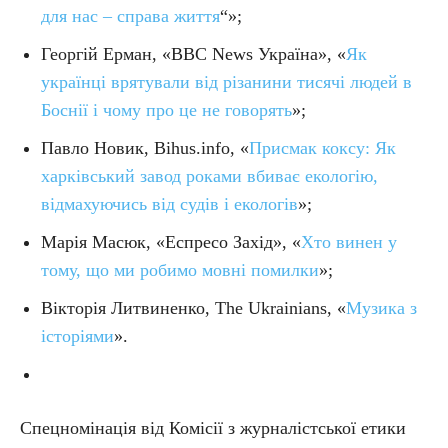
для нас – справа життя
“»;
Георгій Ерман, «BBC News Україна», «
Як
українці врятували від різанини тисячі людей в
Боснії і чому про це не говорять
»;
Павло Новик, Bihus.info, «
Присмак коксу: Як
харківський завод роками вбиває екологію,
відмахуючись від судів і екологів
»;
Марія Масюк, «Еспресо Захід», «
Хто винен у
тому, що ми робимо мовні помилки
»;
Вікторія Литвиненко, The Ukrainians, «
Музика з
історіями
».
Спецномінація від Комісії з журналістської етики