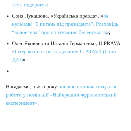
тест, нед
орого»
;
Соня Лукашова, «Українська правда», «
За
кулісами “5 питань від президента”. Розповідь
“волонтера” про опитування Зеленського
»;
Олег Яковлев та Наталія Германенко, U.PRAVA,
«
Інтерактивне розслідування U.PRAVA (Стоп
ДАІ)
».
Нагадаємо, цього року
вперше оцінюватимуться
роботи у номінації «Найкращий журналістський
експеримент»
.