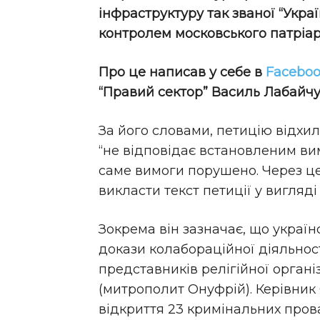
інфраструктуру так званої “Укра
контролем московського патріар
Про це написав у себе в
Facebo
“Правий сектор” Василь Лабайчу
За його словами, петицію відхил
“не відповідає встановленим вим
саме вимоги порушено. Через ц
викласти текст петиції у вигляд
Зокрема він зазначає, що україн
докази колабораційної діяльнос
представників релігійної органі
(митрополит Онуфрій). Керівни
відкриття 23 кримінальних пров