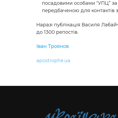
посадовими особами “УПЦ” за
передбаченою для контактів з
Наразі публікація Василя Лабай
до 1300 репостів.
Іван Троянов
apostrophe.ua