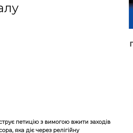
алу
струє петицію з вимогою вжити заходів
сора, яка діє через релігійну