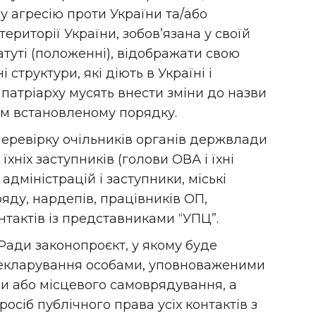
ву агресію проти України та/або
ериторії України, зобов’язана у своїй
статуті (положенні), відображати свою
 структури, які діють в Україні і
патріарху мусять внести зміни до назви
ном встановленому порядку.
еревірку очільників органів держвлади
хніх заступників (голови ОВА і їхні
адміністрацій і заступники, міські
ряду, нардепів, працівників ОП,
нтактів із представниками “УПЦ”.
Ради законопроєкт, у якому буде
декларування особами, уповноваженими
и або місцевого самоврядування, а
осіб публічного права усіх контактів з