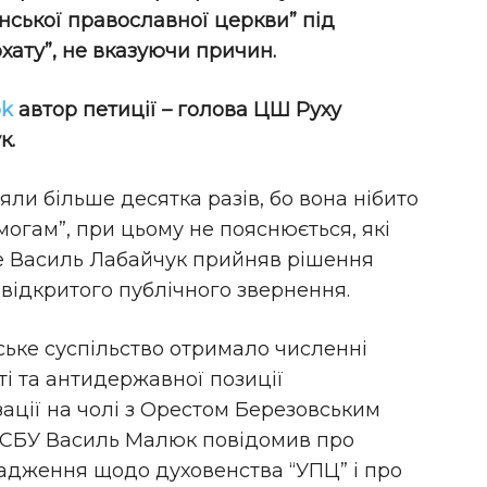
їнської православної церкви” під
хату”, не вказуючи причин.
ok
автор петиції – голова ЦШ Руху
к.
яли більше десятка разів, бо вона нібито
огам”, при цьому не пояснюється, які
е Василь Лабайчук прийняв рішення
і відкритого публічного звернення.
ське суспільство отримало численні
ті та антидержавної позиції
зації на чолі з Орестом Березовським
к СБУ Василь Малюк повідомив про
адження щодо духовенства “УПЦ” і про