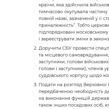
країни, яка здійснила військо
тимчасово окупувала частину т
повній назві, зазначеній у її 
приналежність”. Тобто церковні
підпорядковані московському 
і зареєструвати зміни в зако
Доручити СБУ провести спецп
та місцевого самоврядування, ї
заступники, голови військових 
голови і заступники), членів у
суддівського корпусу щодо ко
Подати на розгляд Верховної 
передбаченою необхідність 
на виконання функцій держав
також інших посадових осіб, юр