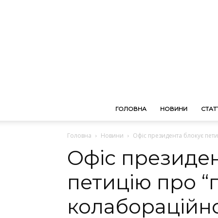
ГОЛОВНА
НОВИНИ
СТАТТ
Головна
Новини
Офіс президента блокує пети
Офіс президен
петицію про “
колабораційно