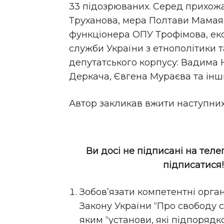
33 підозрюваних. Серед прихож
Труханова, мера Полтави Мамая,
функціонера ОПУ Трофімова, ек
служби України з етнополітики т
депутатського корпусу: Вадима Н
Деркача, Євгена Мураєва та інш
Автор закликав вжити наступних 
Ви досі не підписані на теле
підписатися
Зобов’язати компетентні орган
Закону України “Про свободу сов
яким “установи, які підпорядк