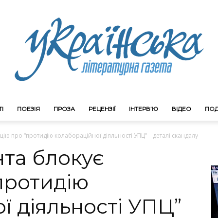
І
ПОЕЗІЯ
ПРОЗА
РЕЦЕНЗІЇ
ІНТЕРВ’Ю
ВІДЕО
ПОД
Litgazeta.com.ua
цію про “протидію колабораційної діяльності УПЦ” – деталі скандалу
та блокує
протидію
ї діяльності УПЦ”