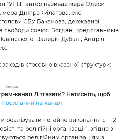
ан “УПЦ” автор називає мера Одеси
 мера Дніпра Філатова, екс-
сголови СБУ Баканова, державної
а свободи совісті Богдан, представників
овінського, Валерія Дубіля, Андрія
их.
заходів стосовно вказаної структури:
Реклама
грам-канал Літгазети? Натисніть, щоб
!
Посилання на канал
и реалізувати негайне виконання ст. 12
істі та релігійні організації”, згідно з
овуються релігійним організаціям з