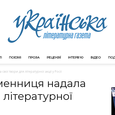
І
ПОЕЗІЯ
ПРОЗА
РЕЦЕНЗІЇ
ІНТЕРВ’Ю
ВІДЕО
ПОД
Litgazeta.com.ua
вої твори для літературної акції у Росії
менниця надала
 літературної