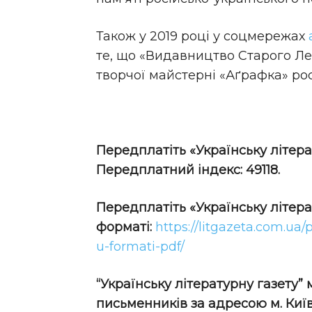
Також у 2019 році у соцмережах
те, що «Видавництво Старого Л
творчої майстерні «Аґрафка» р
Передплатіть «Українську літера
Передплатний індекс: 49118.
Передплатіть
«Українську літер
форматі:
https://litgazeta.com.ua/
u-formati-pdf/
“Українську літературну газету”
письменників за адресою м. Київ,