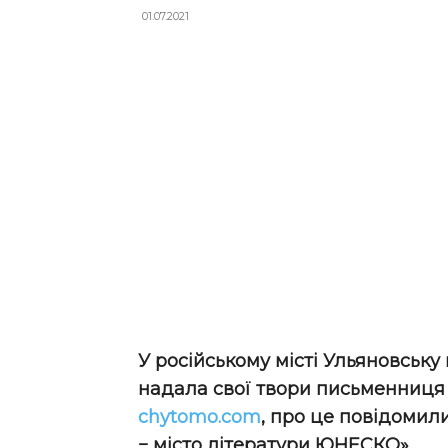
01.07.2021
У російському місті Ульяновську 
надала свої твори письменниця
chytomo.com
, про це повідомили
− місто літератури ЮНЕСКО».