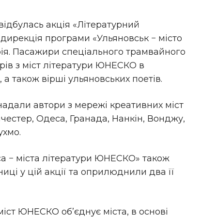
відбулась акція «Літературний
 дирекція програми «Ульяновськ − місто
рія. Пасажири спеціального трамвайного
рів з міст літератури ЮНЕСКО в
 а також вірші ульяновських поетів.
 надали автори з мережі креативних міст
честер, Одеса, Гранада, Нанкін, Вонджу,
ухмо.
са − міста літератури ЮНЕСКО» також
ці у цій акції та оприлюднили два її
іст ЮНЕСКО об’єднує міста, в основі