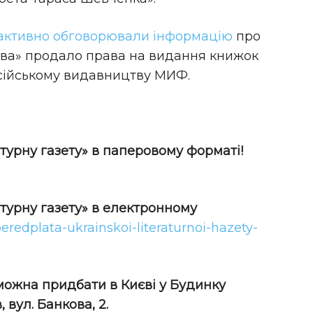
активно обговорювали інформацію
про
ева» продало права на видання книжок
осійському видавництву МИФ.
турну газету» в паперовому форматі!
атурну газету» в електронному
peredplata-ukrainskoi-literaturnoi-hazety-
 можна придбати в Києві у Будинку
 вул. Банкова, 2.