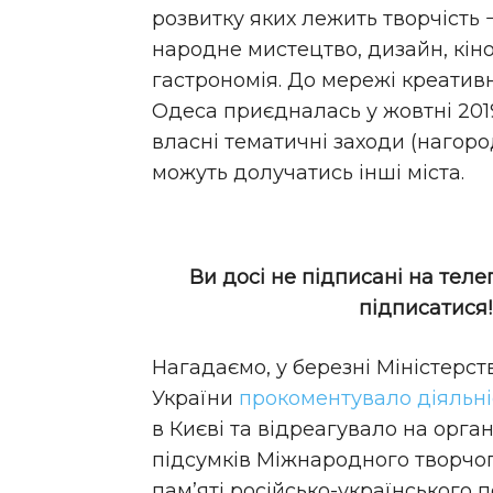
розвитку яких лежить творчість 
народне мистецтво, дизайн, кіно
гастрономія. До мережі креатив
Одеса приєдналась у жовтні 2019
власні тематичні заходи (нагород
можуть долучатись інші міста.
Ви досі не підписані на теле
підписатися
Нагадаємо, у березні Міністерс
України
прокоментувало діяльні
в Києві та відреагувало на орга
підсумків Міжнародного творчог
пам’яті російсько-українського 