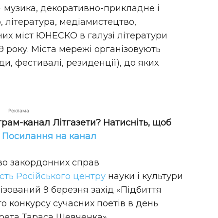
− музика, декоративно-прикладне і
, література, медіамистецтво,
них міст ЮНЕСКО в галузі літератури
 року. Міста мережі організовують
и, фестивалі, резиденції), до яких
Реклама
грам-канал Літгазети? Натисніть, щоб
!
Посилання на канал
тво закордонних справ
сть Російського центру
науки і культури
нізований 9 березня захід «Підбиття
о конкурсу сучасних поетів в день
поета Тараса Шевченка».