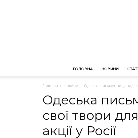
ГОЛОВНА
НОВИНИ
СТАТТ
Головна
Новини
Одеська письменниця надала с
Одеська пись
свої твори для
акції у Росії