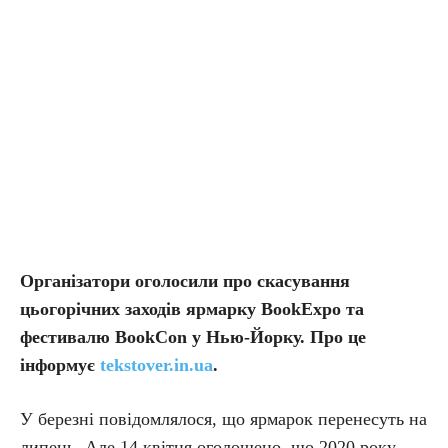
Організатори оголосили про скасування
цьогорічних заходів ярмарку BookExpo та
фестивалю BookCon у Нью-Йорку. Про це
інформує
tekstover.in.ua
.
У березні повідомлялося, що ярмарок перенесуть на
липень. Але 14 квітня оголошено, що 2020 року