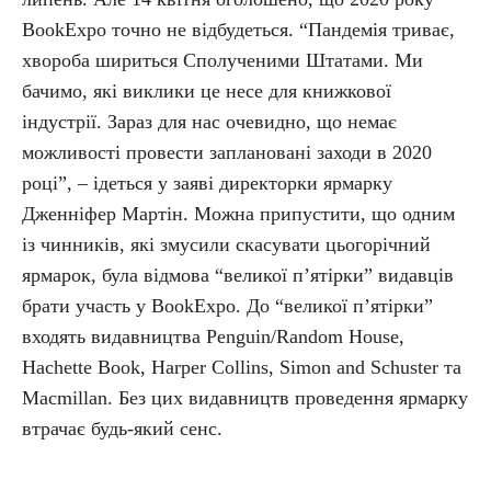
BookExpo точно не відбудеться. “Пандемія триває,
хвороба шириться Сполученими Штатами. Ми
бачимо, які виклики це несе для книжкової
індустрії. Зараз для нас очевидно, що немає
можливості провести заплановані заходи в 2020
році”, – ідеться у заяві директорки ярмарку
Дженніфер Мартін. Можна припустити, що одним
із чинників, які змусили скасувати цьогорічний
ярмарок, була відмова “великої п’ятірки” видавців
брати участь у BookExpo. До “великої п’ятірки”
входять видавництва Penguin/Random House,
Hachette Book, Harper Collins, Simon and Schuster та
Macmillan. Без цих видавництв проведення ярмарку
втрачає будь-який сенс.