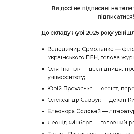
Ви досі не підписані на теле
підписатися
До складу журі 2025 року увійшл
Володимир Єрмоленко — філос
Українського ПЕН, голова журі
Оля Гнатюк — дослідниця, п
університету;
Юрій Прохасько — есеїст, пер
Олександр Саврук — декан Ки
Елеонора Соловей — літерату
Леонід Фінберг — головний ре