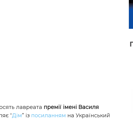
олосять лавреата
премії імені Василя
ляє “
Дім
” із
посиланням
на Український