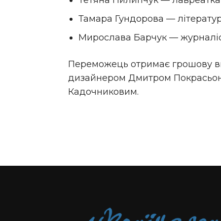
Тетяна Пилипчук — лавреатка 
Тамара Гундорова — літератур
Мирослава Барчук — журналіс
Переможець отримає грошову ви
дизайнером Дмитром Покрасьон
Кадочниковим.