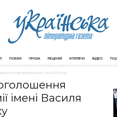
І
ПОЕЗІЯ
ПРОЗА
РЕЦЕНЗІЇ
ІНТЕРВ’Ю
ВІДЕО
ПОД
Litgazeta.com.ua
реата премії імені Василя Стуса 2025 року
 оголошення
ії імені Василя
ку