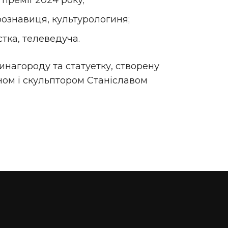
премії 2024 року;
ознавиця, культурологиня;
тка, телеведуча.
нагороду та статуетку, створену
ом і скульптором Станіславом