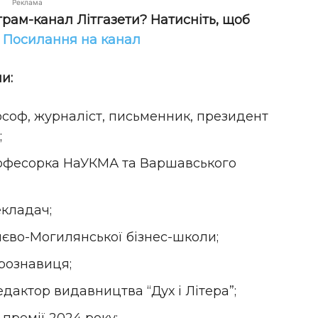
Реклама
грам-канал Літгазети? Натисніть, щоб
!
Посилання на канал
и:
оф, журналіст, письменник, президент
;
рофесорка НаУКМА та Варшавського
екладач;
єво-Могилянської бізнес-школи;
рознавиця;
дактор видавництва “Дух і Літера”;