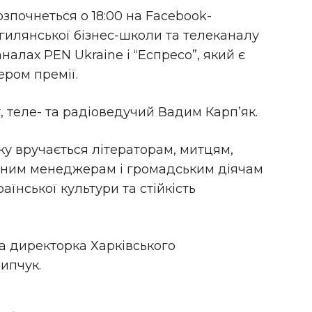
зпочнеться о 18:00 на Facebook-
огилянської бізнес-школи та телеканалу
налах PEN Ukraine і “Еспресо”, який є
ром премії.
 теле- та радіоведучий Вадим Карп’як.
ку вручається літераторам, митцям,
рним менеджерам і громадським діячам
аїнської культури та стійкість
а директорка Харківського
ипчук.