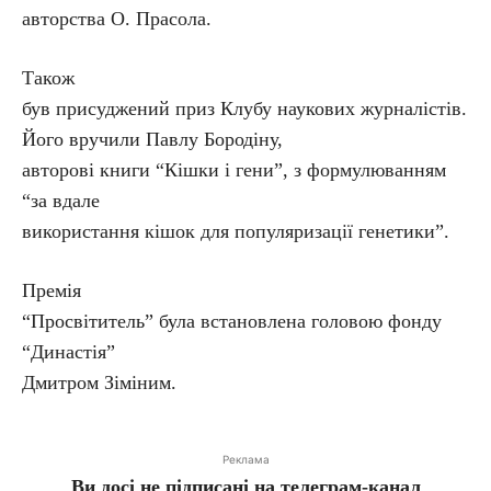
авторства О. Прасола.
Також
був присуджений приз Клубу наукових журналістів.
Його вручили Павлу Бородіну,
авторові книги “Кішки і гени”, з формулюванням
“за вдале
використання кішок для популяризації генетики”.
Премія
“Просвітитель” була встановлена головою фонду
“Династія”
Дмитром Зіміним.
Реклама
Ви досі не підписані на телеграм-канал