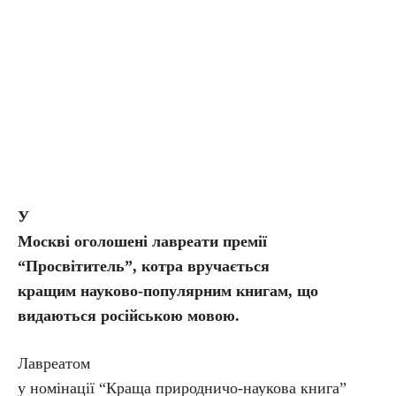
У
Москві оголошені лавреати премії
“Просвітитель”, котра вручається
кращим науково-популярним книгам, що
видаються російською мовою.
Лавреатом
у номінації “Краща природничо-наукова книга”