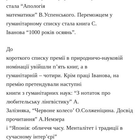
стала “Апологія
математики” В.Успенського. Переможцем у
гуманітарному списку стала книга С.
Іванова “1000 років осяянь”.
До
короткого списку премії в природничо-науковій
номінації увійшли п’ять книг, а в
гуманітарній – чотири. Крім праці Іванова, на
премію претендували наступні
книги з гуманітарних наук: “З нотаток про
любительську лінгвістику” А.
Залізняка, “Червоне колесо’ О.Солженіцина. Досвід
прочитання” А.Немзера
і “Японія: обличчя часу. Менталітет і традиції в
сучасному інтер’єрі”