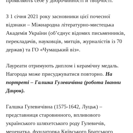
проявляють себе у доброчинності й творчості.
З 1 січня 2021 року засновники цієї почесної
відзнаки – Міжнародна літературно-мистецька
Академія України (об’єднує відомих письменників,
перекладачів, науковців, митців, журналістів із 70
держав) та ГО «Чумацький віз».
Лауреати отримують диплом і керамічну медаль.
Нагорода може присуджуватися повторно.
На
портреті – Галшка Гулевичівна (робота Іванни
Дацюк).
Галшка Гулевичівна (1575-1642, Луцьк) –
представниця старовинного, впливового
українського шляхетського роду Гулевичів,
меценатка, фундаторка Київського Братського