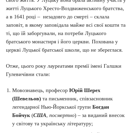
свого життя. У Луцьку вона брала активну участь у
житті Луцького Хресто-Воздвиженського братства,
а в 1641 році – незадовго до смерті – склала
заповіт, в якому заповідала майже всі свої кошти та
ті, що їй заборгували, на потреби Луцького
братського монастиря і його церкви. Похована у
церкві Луцької братської школи, що не збереглася.
Отже, цього року лауреатами премії імені Галшки
Гулевичівни стали:
Мовознавець, професор
Юрій Шерех
(Шевельов)
та письменник, співзасновник
легендарної Нью-Йоркської групи
Богдан
Бойчук
(
США
,
посмертно
) – за виданий внесок
у світову та українську літературу;