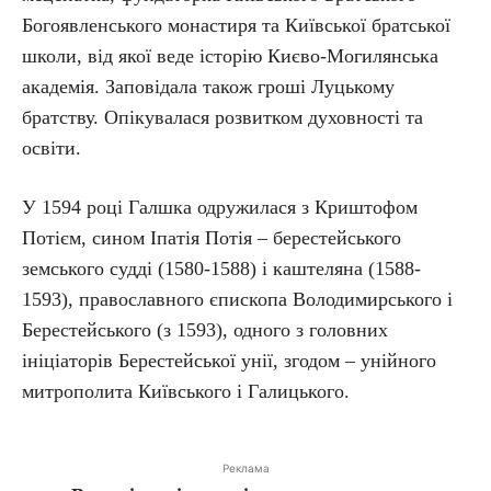
Богоявленського монастиря та Київської братської
школи, від якої веде історію Києво-Могилянська
академія. Заповідала також гроші Луцькому
братству. Опікувалася розвитком духовності та
освіти.
У 1594 році Галшка одружилася з Криштофом
Потієм, сином Іпатія Потія – берестейського
земського судді (1580-1588) і каштеляна (1588-
1593), православного єпископа Володимирського і
Берестейського (з 1593), одного з головних
ініціаторів Берестейської унії, згодом – унійного
митрополита Київського і Галицького.
Реклама