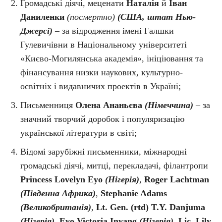
Громадські діячі, меценати
Наталія
й
Іван
Даниленки
(посмертно)
(США, штат Нью-
Джерсі)
– за відродження імені Галшки
Гулевичівни в Національному університеті
«Києво-Могилянська академія», ініціювання та
фінансування низки наукових, культурно-
освітніх і видавничих проектів в Україні;
Письменниця
Олена Ананьєва
(Німеччина)
– за
значний творчий доробок і популяризацію
української літератури в світі;
Відомі зарубіжні письменники, міжнародні
громадські діячі, митці, перекладачі, філантропи
Princess Lovelyn Eyo
(Нігерія)
,
Roger Lachtman
(Південна Африка)
,
Stephanie Adams
(Великобританія)
,
Lt. Gen. (rtd) T.Y. Danjuma
(Нігерія)
,
Eyo Victoria Inyang
(Нігерія)
,
Lic. Lily