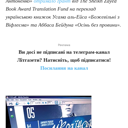
Антоненко»
отримало грант
від The Sheikh Zayed
Book Award Translation Fund на переклад
українською книжок
Усама аль-Ейса
«Божевільні з
Віфлеєма» та
Аббаса Бейдуна
«Осінь без провини».
Реклама
Ви досі не підписані на телеграм-канал
Літгазети? Натисніть, щоб підписатися!
Посилання на канал