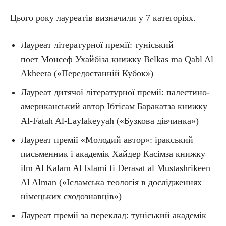
Цього року лауреатів визначили у 7 категоріях.
Лауреат літературної премії: туніський
поет Монсеф Ухайбіза книжку Belkas ma Qabl Al
Akheera («Передостанній Кубок»)
Лауреат дитячої літературної премії: палестино-
американський автор Ібтісам Баракатза книжку
Al-Fatah Al-Laylakeyyah («Бузкова дівчинка»)
Лауреат премії «Молодий автор»: іракський
письменник і академік Хайдер Касімза книжку
ilm Al Kalam Al Islami fi Derasat al Mustashrikeen
Al Alman («Ісламська теологія в дослідженнях
німецьких сходознавців»)
Лауреат премії за переклад: туніський академік