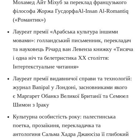
Мохамед Айт Міхуб за переклад французького
філософа Жоржа ГусдорфаAl-Insan Al-Romantiq
(«Романтик»)
Лауреат премії «Арабська культура іншими
мовами»: голландський письменник, перекладач
та науковець Річард ван Левенза книжку «Тисяча
і одна ніч та белетристика ХХ століття:
Інтертекстуальне читання»
Лауреат премії видавничої справи та технологій:
журнал Banipal у Лондоні, засновниками якого
є Маргарет Обанкз Великої Британії та Семюел
Шимон з Іраку
Культурна особистість року: палестинська
поетка, прозаїкиня, перекладачка та
антологиня Сальма Хадра Джаюсіза її глибокий