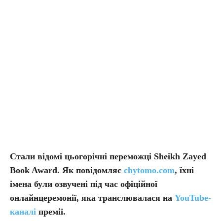
Стали відомі цьогорічні переможці Sheikh Zayed
Book Award. Як повідомляє
chytomo.com
, ї
хні
імена були озвучені під час офіційної
онлайнцеремонії, яка транслювалася на
YouTube-
каналі
премії.