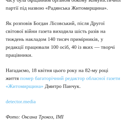
часу була офіційним органом обкому Комуністичної
партії під назвою «Радянська Житомирщина».
Як розповів Богдан Лісовський, після Другої
світової війни газета виходила шість разів на
тиждень накладом 140 тисяч примірників, у
редакції працювали 100 осіб, 40 із яких — творчі
працівники.
Нагадаємо, 18 квітня цього року на 82-му році
життя
помер багаторічний редактор обласної газети
«Житомирщина»
Дмитро Панчук.
detector.media
Фото
: Оксана
Трокоз
, ІМІ