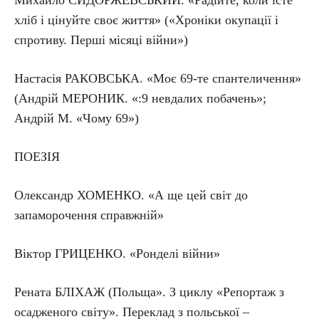
Михайло СИДОРЖЕВСЬКИЙ. «Радійте, коли їсте
хліб і цінуйте своє життя» («Хроніки окупації і
спротиву. Перші місяці війни»)
Настасія РАКОВСЬКА. «Моє 69-те спантеличення»
(Андрій МЕРОНИК. «:9 невдалих побачень»;
Андрій М. «Чому 69»)
ПОЕЗІЯ
Олександр ХОМЕНКО. «А ще цей світ до
запаморочення справжній»
Віктор ГРИЦЕНКО. «Ронделі війни»
Рената БЛІХАЖ (Польща». З циклу «Репортаж з
осадженого світу». Переклад з польської –