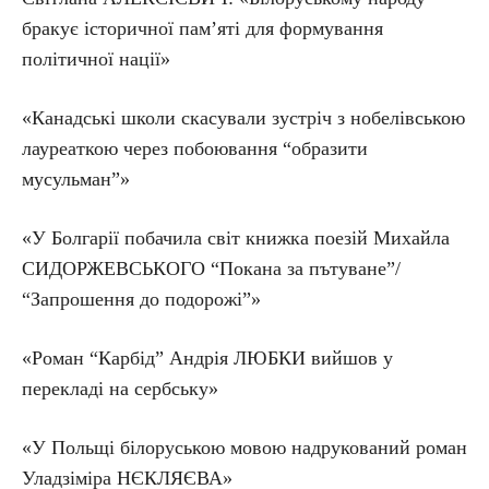
бракує історичної пам’яті для формування
політичної нації»
«Канадські школи скасували зустріч з нобелівською
лауреаткою через побоювання “образити
мусульман”»
«У Болгарії побачила світ книжка поезій Михайла
СИДОРЖЕВСЬКОГО “Покана за пътуване”/
“Запрошення до подорожі”»
«Роман “Карбід” Андрія ЛЮБКИ вийшов у
перекладі на сербську»
«У Польщі білоруською мовою надрукований роман
Уладзіміра НЄКЛЯЄВА»