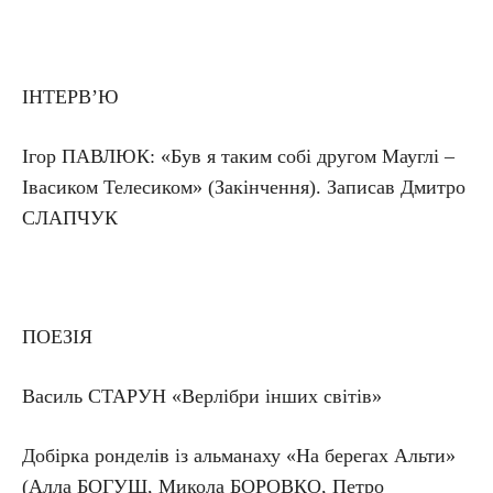
ІНТЕРВ’Ю
Ігор ПАВЛЮК: «Був я таким собі другом Мауглі –
Івасиком Телесиком» (Закінчення). Записав Дмитро
СЛАПЧУК
ПОЕЗІЯ
Василь СТАРУН «Верлібри інших світів»
Добірка ронделів із альманаху «На берегах Альти»
(Алла БОГУШ, Микола БОРОВКО, Петро