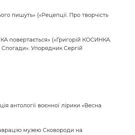
ого пишуть» («Рецепції. Про творчість
КА повертається» («Григорій КОСИНКА.
. Спогади». Упорядник Сергій
ія антології воєнної лірики «Весна
аврацію музею Сковороди на