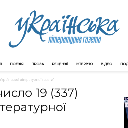
І
ПОЕЗІЯ
ПРОЗА
РЕЦЕНЗІЇ
ІНТЕРВ’Ю
ВІДЕО
ПОД
Litgazeta.com.ua
Української літературної газети”
исло 19 (337)
ітературної