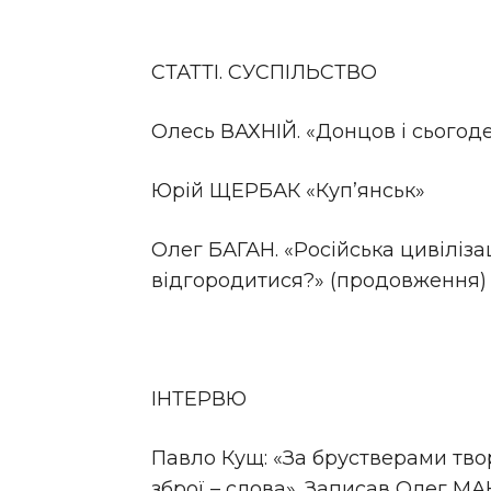
СТАТТІ. СУСПІЛЬСТВО
Олесь ВАХНІЙ. «Донцов і сьогод
Юрій ЩЕРБАК «Куп’янськ»
Олег БАГАН. «Російська цивілізац
відгородитися?» (продовження)
ІНТЕРВЮ
Павло Кущ: «За брустверами тво
зброї – слова». Записав Олег 