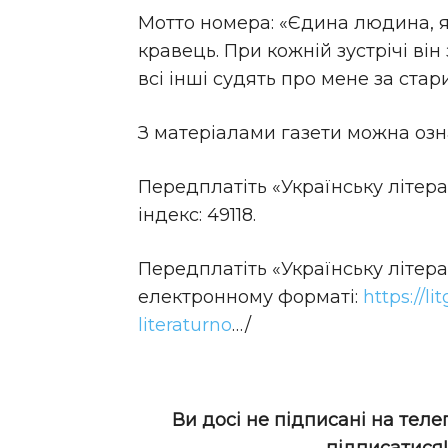
Мотто номера: «Єдина людина, я
кравець. При кожній зустрічі він 
всі інші судять про мене за ст
З матеріалами газети можна озна
Передплатіть «Українську літера
індекс: 49118.
Передплатіть «Українську літера
електронному форматі:
https://l
literaturno
…/
Ви досі не підписані на теле