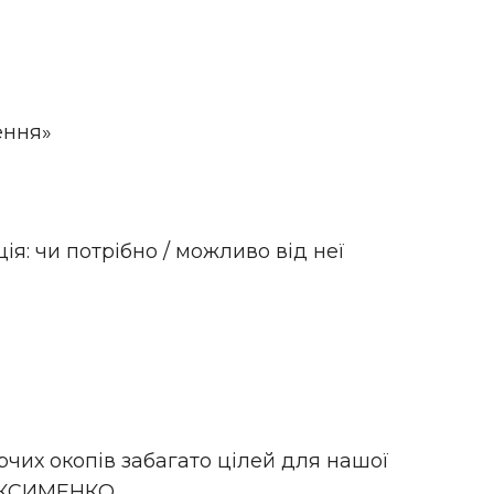
ення»
ія: чи потрібно / можливо від неї
рчих окопів забагато цілей для нашої
МАКСИМЕНКО