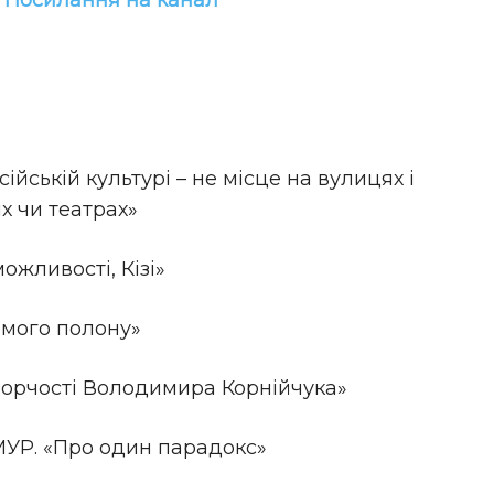
!
Посилання на канал
ькій культурі – не місце на вулицях і
х чи театрах»
жливості, Кізі»
мого полону»
творчості Володимира Корнійчука»
Р. «Про один парадокс»