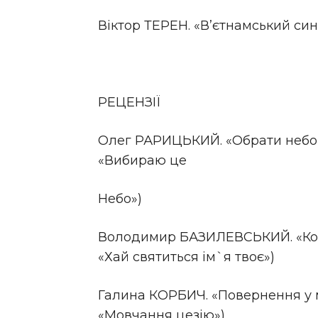
Віктор ТЕРЕН. «В’єтнамський си
РЕЦЕНЗІЇ
Олег РАРИЦЬКИЙ. «Обрати небо 
«Вибираю це
Небо»)
Володимир БАЗИЛЕВСЬКИЙ. «Кол
«Хай святиться ім`я твоє»)
Галина КОРБИЧ. «Повернення у 
«Мовчання цезію»)