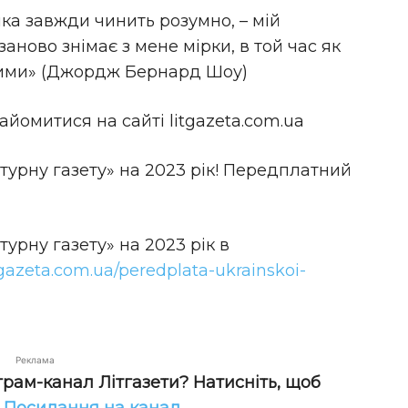
ка завжди чинить розумно, – мій
заново знімає з мене мірки, в той час як
арими» (Джордж Бернард Шоу)
йомитися на сайті litgazeta.com.ua
турну газету» на 2023 рік! Передплатний
турну газету» на 2023 рік в
itgazeta.com.ua/peredplata-ukrainskoi-
Реклама
грам-канал Літгазети? Натисніть, щоб