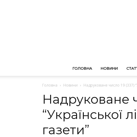
ГОЛОВНА
НОВИНИ
СТАТТ
Головна
Новини
Надруковане число 19 (337) “
Надруковане ч
“Української л
газети”