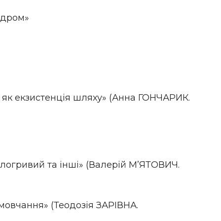
ндром»
як екзистенція шляху» (Анна ГОНЧАРИК.
огривий та інші» (Валерій М’ЯТОВИЧ.
мовчання» (Теодозія ЗАРІВНА.