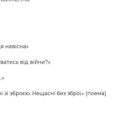
я навісна»
ватись від війни?»
…»
і зброєю. Нещасні без зброї» (поема)