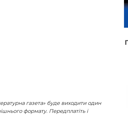
ітературна газета» буде виходити один
нішнього формату. Передплатіть і