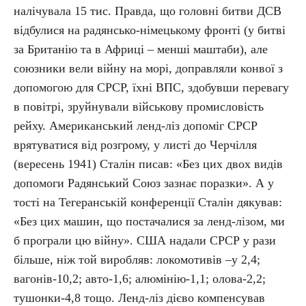
налічувала 15 тис. Правда, що головні битви ДСВ
відбулися на радянсько-німецькому фронті (у битві
за Британію та в Африці – менші маштаби), але
союзники вели війну на морі, доправляли конвої з
допомогою для СРСР, їхні ВПС, здобувши перевагу
в повітрі, зруйнували військову промисловість
рейху. Американський ленд-ліз допоміг СРСР
врятуватися від розгрому, у листі до Черчілля
(вересень 1941) Сталін писав: «Без цих двох видів
допомоги Радянський Союз зазнає поразки». А у
тості на Тегеранській конференції Сталін дякував:
«Без цих машин, що постачалися за ленд-лізом, ми
б програли цю війну». США надали СРСР у рази
більше, ніж той виробляв: локомотивів –у 2,4;
вагонів-10,2; авто-1,6; алюмінію-1,1; олова-2,2;
тушонки-4,8 тощо. Ленд-ліз дієво компенсував