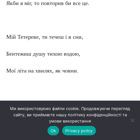
Якби я міг, то повторив би все це.
Мій Тетереве, ти течеш і в сни,
Бентежиш душу тихою водою,
Мої літа на хвилях, як човни.
Бо вже навік зріднився я з тобою,
Ми використовуємо файли cookie. Продовжуючи перегляд
сайту, ви приймаєте нашу політику конфіденційності та
З тих пір, як став зорею голубою,
умови використання
Ok
Privacy policy
Свічу для блага краю з вишини.