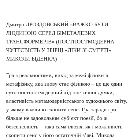
Дмитро ДРОЗДОВСЬКИЙ «ВАЖКО БУТИ
ЛЮДИНОЮ СЕРЕД БІМЕТАЛЕВИХ
ТРАНСФОРМЕРІВ» (ПОСТПОСТМОДЕРНА
ЧУТТЄВІСТЬ У ЗБІРЦІ «ЛІКИ ЗІ СМЕРТІ»
МИКОЛИ БІДЕНКА)
Гра з реальностями, вихід за межі фізики в
метафізику, яка знову стає фізикою – це ще один
суто постпостмодерний хід поетичної думки,
властивість метамодерністського художнього світу,
у якому важливо схопити сенс. Гра заради гри
більше не задовольняє суб’єкт поезії, бо ж
безсенсовість – така сама ілюзія, як і можливість
схопити сенс у його остаточній з’яві. Микола