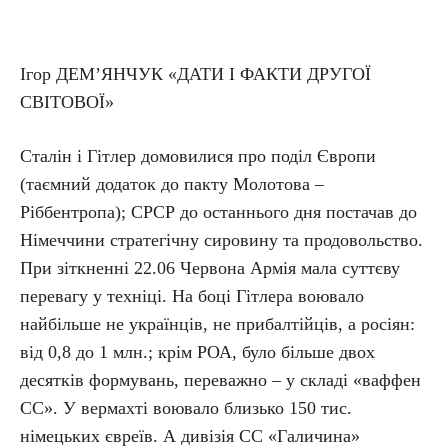
Ігор ДЕМ’ЯНЧУК «ДАТИ І ФАКТИ ДРУГОЇ
СВІТОВОЇ»
Сталін і Гітлер домовилися про поділ Європи
(таємний додаток до пакту Молотова –
Ріббентропа); СРСР до останнього дня постачав до
Німеччини стратегічну сировину та продовольство.
При зіткненні 22.06 Червона Армія мала суттєву
перевагу у техніці. На боці Гітлера воювало
найбільше не українців, не прибалтійців, а росіян:
від 0,8 до 1 млн.; крім РОА, було більше двох
десятків формувань, переважно – у складі «ваффен
СС». У вермахті воювало близько 150 тис.
німецьких євреїв. А дивізія СС «Галичина»