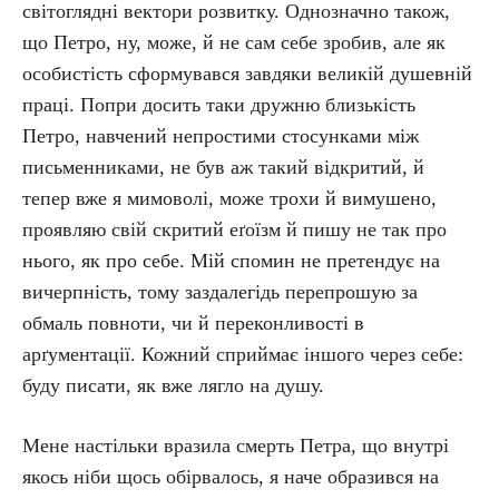
світоглядні вектори розвитку. Однозначно також,
що Петро, ну, може, й не сам себе зробив, але як
особистість сформувався завдяки великій душевній
праці. Попри досить таки дружню близькість
Петро, навчений непростими стосунками між
письменниками, не був аж такий відкритий, й
тепер вже я мимоволі, може трохи й вимушено,
проявляю свій скритий еґоїзм й пишу не так про
нього, як про себе. Мій спомин не претендує на
вичерпність, тому заздалегідь перепрошую за
обмаль повноти, чи й переконливості в
арґументації. Кожний сприймає іншого через себе:
буду писати, як вже лягло на душу.
Мене настільки вразила смерть Петра, що внутрі
якось ніби щось обірвалось, я наче образився на