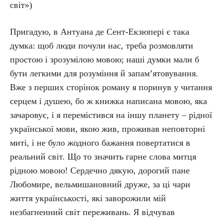
світ»)
Пригадую, в Антуана де Сент-Екзюпері є така
думка: щоб люди почули нас, треба розмовляти
простою і зрозумілою мовою; наші думки мали б
бути легкими для розуміння й запам’ятовування.
Вже з перших сторінок роману я поринув у читання
серцем і душею, бо ж книжка написана мовою, яка
зачаровує, і я перемістився на іншу планету – рідної
української мови, якою жив, проживав неповторні
миті, і не було жодного бажання повертатися в
реальний світ. Що то значить гарне слова митця
рідною мовою! Сердечно дякую, дорогий пане
Любомире, вельмишановний друже, за ці чари
життя українськості, які заворожили мій
незбагненний світ переживань. Я відчував