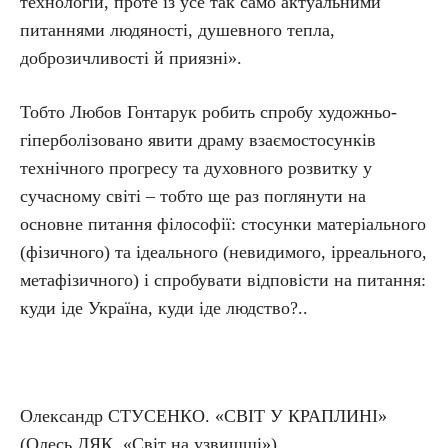
технологій, проте із усе так само актуальними
питаннями людяності, душевного тепла,
доброзичливості й приязні».
Тобто Любов Гонтарук робить спробу художньо-
гіперболізовано явити драму взаємостосунків
технічного прогресу та духовного розвитку у
сучасному світі – тобто ще раз поглянути на
основне питання філософії: стосунки матеріального
(фізичного) та ідеального (невидимого, ірреального,
метафізичного) і спробувати відповісти на питання:
куди іде Україна, куди іде людство?..
Олександр СТУСЕНКО. «СВІТ У КРАПЛИНІ»
(Олесь ДЯК. «Світ на узвишші»)