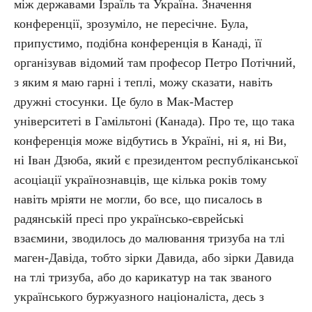
між державами Ізраїль та Україна. Значення
конференції, зрозуміло, не пересічне. Була,
припустимо, подібна конференція в Канаді, її
організував відомий там професор Петро Потічний,
з яким я маю гарні і теплі, можу сказати, навіть
дружні стосунки. Це було в Мак-Мастер
університеті в Гамільтоні (Канада). Про те, що така
конференція може відбутись в Україні, ні я, ні Ви,
ні Іван Дзюба, який є президентом республіканської
асоціації українознавців, ще кілька років тому
навіть мріяти не могли, бо вcе, що писалось в
радянській пресі про українсько-єврейські
взаємини, зводилось до малювання тризуба на тлі
маген-Давіда, тобто зірки Давида, або зірки Давида
на тлі тризуба, або до карикатур на так званого
українського буржуазного націоналіста, десь з