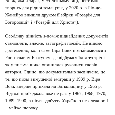
Вовк, яка й зараз, у 94-літньому віці, невтомно
творить для рідної землі (так, у 2020 р. в Ріо-де-
Жанейро вийшли друком її збірки «Розарій для
Богородиці» і «Розарій для Христа»).
Особливу цінність з-поміж віднайдених документів
становлять, власне, автографи поезій. Не відомо
достеменно, коли саме Віра Вовк познайомилася з
Ростиславом Братунем, де відбулася їхня зустріч і
як у письменника опинилися рукописи творів
авторки. Єдине, що документально засвідчене, це
те, що після вимушеної еміграції у 1939 р. Віра
Вовк вперше приїхала на Батьківщину у 1965 р.
Відтоді приїжджала вже не раз: у 1967, 1968, 1970,
1989, 1990, а після здобуття Україною незалежності
– майже щороку.