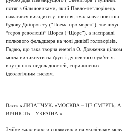
рукою діда Невмирущого (“Звенигора”) зупиняє
потяг з більшовиками, який Павло-петлюрівець
намагався висадити у повітря, змальовує новітню
будову Дніпрогесу (“Поема про море»”), звеличує
“героя революції” Щорса (“Щорс”), а насправді –
полкового фельдшера на чолі дивізії головорізів.
Гадаю, що така творча енергія О. Довженка цілком
могла виникнути на ґрунті душевного сум’яття,
внутрішніх недоладностей, спричинених
ідеологічним тиском.
Василь ЛИЗАНЧУК. «МОСКВА – ЦЕ СМЕРТЬ, А
ВІЧНІСТЬ – УКРАЇНА!»
Зміїне жало вороги спрямували на українську мову