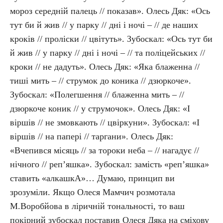
мороз середній палець // показав». Олесь Дяк: «Ось
тут би й жив // у парку // дні і ночі – // де наших
кроків // проліски // цвітуть». Зубоскал: «Ось тут би
й жив // у парку // дні і ночі – // та поліцейських //
кроки // не дадуть». Олесь Дяк: «Яка блаженна //
тиші мить – // струмок до коника // дзюркоче».
Зубоскал: «Полегшення // блаженна мить – //
дзюркоче коник // у струмочок». Олесь Дяк: «І
віршів // не змовкають // цвіркуни». Зубоскал: «І
віршів // на папері // таргани». Олесь Дяк:
«Вчепився місяць // за тороки неба – // нагадує //
нічного // реп’яшка». Зубоскал: замість «реп’яшка»
ставить «алкашкА»… Думаю, принцип ви
зрозуміли. Якщо Олеся Мамчич розмотала
М.Воробйова в ліричній тональності, то ваш
покірний зубоскал поставив Олеся Дяка на сміхову