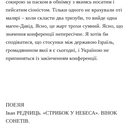
сокирою за паском в обнімку з якимсь носатим і
пейсатим сіоністом. Тільки одного не врахували оті
малярі – коли скласти два тризуби, то вийде одна
маген-Давід. Ясно, це жарт трохи сумний. Ясно, що
значення конференції непересічне. Я хотів би
сподіватися, що стосунки між державою Ізраїль,
громадянином якої я є сьогодні, і Україною не
припиняться із закінченням конференції.
ПОЕЗІЯ
Іван РЕДЧИЦЬ. «СТРИБОК У НЕБЕСА». ВІНОК
СОНЕТІВ.