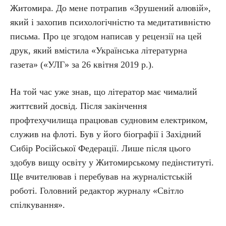
Житомира. До мене потрапив «Зрушений алювій»,
який і захопив психологічністю та медитативністю
письма. Про це згодом написав у рецензії на цей
друк, який вмістила «Українська літературна
газета» («УЛГ» за 26 квітня 2019 р.).
На той час уже знав, що літератор має чималий
життєвий досвід. Після закінчення
профтехучилища працював судновим електриком,
служив на флоті. Був у його біографії і Західний
Сибір Російської Федерації. Лише після цього
здобув вищу освіту у Житомирському педінституті.
Ще вчителював і перебував на журналістській
роботі. Головний редактор журналу «Світло
спілкування».