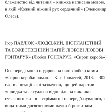
блаженство від читання – книжка написана мовою,
в якій «Кожний ніжний рух сердечний» (Олександр
Олесь).
Ігор ПАВЛЮК «ЛЮДСЬКИЙ, ІНОПЛАНЕТНИЙ
ТА БОЖЕСТВЕННИЙ НАПІЙ ЛЮБОВІ ЛЮБОВІ
ГОНТАРУК» (Любов ГОНТАРУК. «Сироп кероба»)
Ось переді мною подарована пані Любою книга
«Сироп кероба: роман. – К. : Прометей, 2018. – 302
с.», в анотації якої зазначено, що цей наратив –
«швидка та актуальна відповідь на виклики
сучасного життя – стрімкого і непередбачуваного, з
видатними досягненнями науки й розвитком