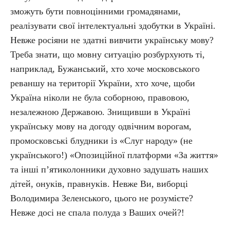
зможуть бути повноцінними громадянами,
реалізувати свої інтелектуальні здобутки в Україні.
Невже росіяни не здатні вивчити українську мову?
Треба знати, що мовну ситуацію розбурхують ті,
наприклад, Бужанський, хто хоче московського
реваншу на території України, хто хоче, щоби
Україна ніколи не була соборною, правовою,
незалежною Державою. Знищивши в Україні
українську мову на догоду одвічним ворогам,
промосковські блудники із «Слуг народу» (не
українського!) «Опозиційної платформи «За життя»
та інші п’ятико­лонники духовно задушать наших
дітей, онуків, правнуків. Невже Ви, виборці
Володимира Зеленського, цього не розумієте?
Невже досі не спала полуда з Ваших очей?!