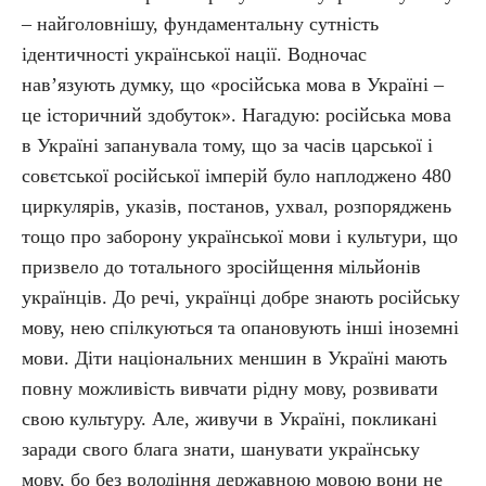
– найголовнішу, фундаментальну сутність
ідентичності української нації. Водночас
нав’язують думку, що «російська мова в Україні –
це історичний здобуток». Нагадую: російська мова
в Україні запанувала тому, що за часів царської і
совєтської російської імперій було наплоджено 480
циркулярів, указів, постанов, ухвал, розпоряджень
тощо про заборону української мови і культури, що
призвело до тотального зросійщення мільйонів
українців. До речі, українці добре знають російську
мову, нею спілкуються та опановують інші іноземні
мови. Діти національних меншин в Україні мають
повну можливість вивчати рідну мову, розвивати
свою культуру. Але, живучи в Україні, покликані
заради свого блага знати, шанувати українську
мову, бо без володіння державною мовою вони не