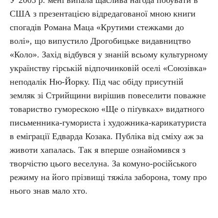
У 2005 р. мені випала щаслива нагода побувати в
США з презентацією відредагованої мною книги
спогадів Романа Маца «Крутими стежками до
волі», що випустило Дрогобицьке видавництво
«Коло». Захід відбувся у знаній всьому культурному
українству гірській відпочинковій оселі «Союзівка»
неподалік Ню-Йорку. Під час обіду присутній
земляк зі Стрийщини вирішив повеселити поважне
товариство гуморескою «Ще о піґувках» видатного
письменника-гумориста і художника-карикатуриста
в еміграції Едварда Козака. Публіка від сміху аж за
животи хапалась. Так я вперше ознайомився з
творчістю цього веселуна. За комуно-російського
режиму на його прізвищі тяжіла заборона, тому про
нього знав мало хто.