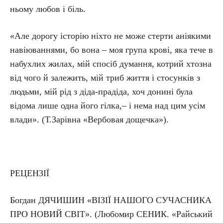
ньому любов і біль.
«Але дорогу історію ніхто не може стерти аніякими
навіюваннями, бо вона – моя група крові, яка тече в
набухлих жилах, мій спосіб думання, котрий хтозна
від чого й залежить, мій триб життя і стосунків з
людьми, мій рід з діда-прадіда, хоч донині була
відома лише одна його гілка,– і нема над цим усім
влади». (Т.Зарівна «Вербовая дощечка»).
РЕЦЕНЗІЇ
Богдан ДЯЧИШИН «ВІЗІЇ НАШОГО СУЧАСНИКА
ПРО НОВИЙ СВІТ». (Любомир СЕНИК. «Райський