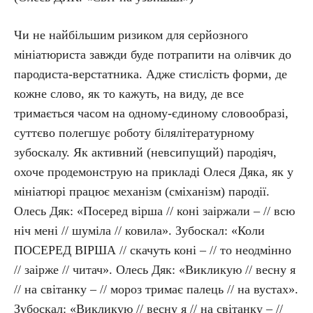
Чи не найбільшим ризиком для серйозного
мініатюриста завжди буде потрапити на олівчик до
пародиста-верстатника. Адже стислість форми, де
кожне слово, як то кажуть, на виду, де все
тримається часом на одному-єдиному словообразі,
суттєво полегшує роботу білялітературному
зубоскалу. Як активний (невсипущий) пародіяч,
охоче продемонструю на прикладі Олеся Дяка, як у
мініатюрі працює механізм (сміханізм) пародії.
Олесь Дяк: «Посеред вірша // коні заіржали – // всю
ніч мені // шуміла // ковила». Зубоскал: «Коли
ПОСЕРЕД ВІРША // скачуть коні – // то неодмінно
// заірже // читач». Олесь Дяк: «Викликую // весну я
// на світанку – // мороз тримає палець // на вустах».
Зубоскал: «Викликую // весну я // на світанку – //