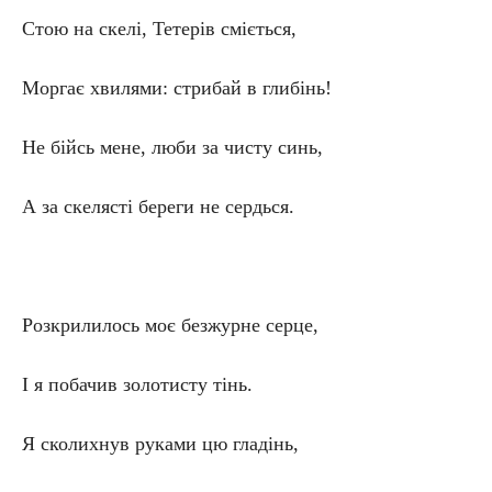
Стою на скелі, Тетерів сміється,
Моргає хвилями: стрибай в глибінь!
Не бійсь мене, люби за чисту синь,
А за скелясті береги не сердься.
Розкрилилось моє безжурне серце,
І я побачив золотисту тінь.
Я сколихнув руками цю гладінь,