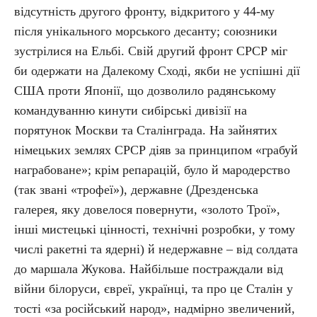
відсутність другого фронту, відкритого у 44-му
після унікального морського десанту; союзники
зустрілися на Ельбі. Свій другий фронт СРСР міг
би одержати на Далекому Сході, якби не успішні дії
США проти Японії, що дозволило радянському
командуванню кинути сибірські дивізії на
порятунок Москви та Сталінграда. На зайнятих
німецьких землях СРСР діяв за принципом «грабуй
награбоване»; крім репарацій, було й мародерство
(так звані «трофеї»), державне (Дрезденська
галерея, яку довелося повернути, «золото Трої»,
інші мистецькі цінності, технічні розробки, у тому
числі ракетні та ядерні) й недержавне – від солдата
до маршала Жукова. Найбільше постраждали від
війни білоруси, євреї, українці, та про це Сталін у
тості «за російський народ», надмірно звеличений,