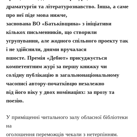
драматургія та літературознавство. Інша, а саме
про неї піде мова нижче,
заснована ВО «Батьківщина» з ініціативи
кількох письменників, що створили
угрупування, але жодного спільного проекту так
і не здійснили, днями вручалася
вшосте. Премія «Дебют» присуджується
компетентним журі за першу книжку чи
солідну публікацію в загальнонаціональному
часописі автору-початківцю незалежно
від його віку у двох номінаціях: за прозу та
поезію.
У приміщенні читального залу обласної бібліотеки
на
оголошення переможців чекали з нетерпінням.