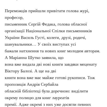
Переможців прийшли привітати голова журі,
професор,
письменник Сергій Федака, голова обласної
організації Національної Спілки письменників
України Василь Густі, колеги, друзі, родичі,
шанувальники… У своїх виступах усі
бажали натхнення та нових книг молодим авторам.
А Маріанна Шутко заявила, що
вона вже видала дві нові книги завдяки меценату
Віктору Балозі. А ще на дві
книги вона вже має майже готові рукописи. Тож
пропозиція Андрія Сербайла
обласній бібліотеці була доречною: виділити
окрему полицю для книг лауреатів
премії. Адже окремі з них уже досягли певних