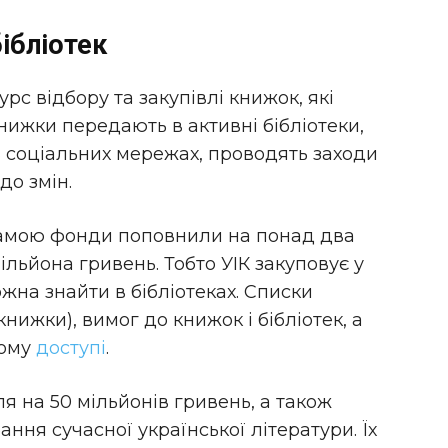
бібліотек
рс відбору та закупівлі книжок, які
нижки передають в активні бібліотеки,
в соціальних мережах, проводять заходи
до змін.
грамою фонди поповнили на понад два
ільйона гривень. Тобто УІК закуповує у
жна знайти в бібліотеках. Списки
нижки), вимог до книжок і бібліотек, а
ному
доступі
.
ля на 50 мільйонів гривень, а також
ня сучасної української літератури. Їх