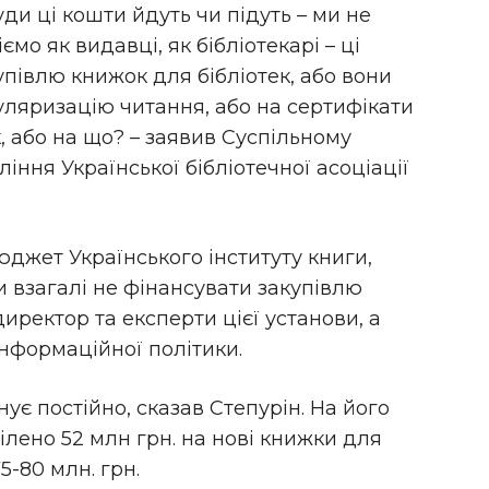
куди ці кошти йдуть чи підуть – ми не
ємо як видавці, як бібліотекарі – ці
півлю книжок для бібліотек, або вони
уляризацію читання, або на сертифікати
, або на що? – заявив Суспільному
іння Української бібліотечної асоціації
юджет Українського інституту книги,
и взагалі не фінансувати закупівлю
директор та експерти цієї установи, а
інформаційної політики.
ує постійно, сказав Степурін. На його
ділено 52 млн грн. на нові книжки для
5-80 млн. грн.