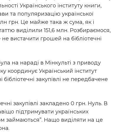
ьності Українського інституту книги,
ви та популяризацію української
млн грн. Це майже така ж сума, як і
таттю виділили 151,6 млн. Розбираємося,
 не вистачити грошей на бібліотечні
ула на нараді в Мінкульті з приводу
яку координує Український інститут
і бібліотечні закупівлі не передбачене
ечні закупівлі закладено 0 грн. Нуль. В
навіщо підтримувати українських
ом займаються”. Нащо виділяти на це
она.