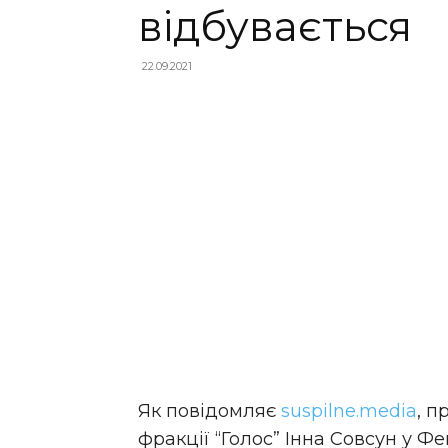
відбувається
22.09.2021
Як повідомляє
suspilne.media
, п
фракції “Голос” Інна Совсун у Ф