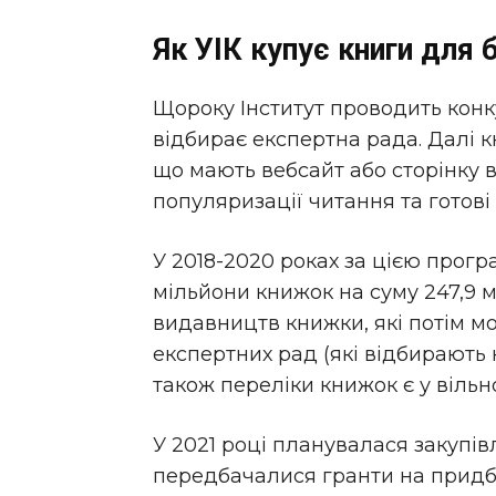
Як УІК купує книги для 
Щороку Інститут проводить конку
відбирає експертна рада. Далі к
що мають вебсайт або сторінку 
популяризації читання та готові 
У 2018-2020 роках за цією про
мільйони книжок на суму 247,9 м
видавництв книжки, які потім мо
експертних рад (які відбирають к
також переліки книжок є у віль
У 2021 році планувалася закупів
передбачалися гранти на придбан