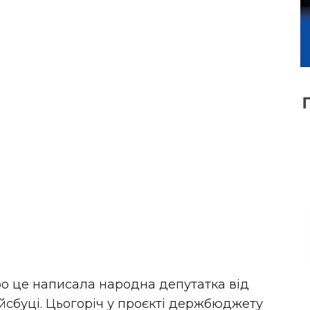
ро це написала народна депутатка від
ейсбуці. Цьогоріч у проєкті держбюджету