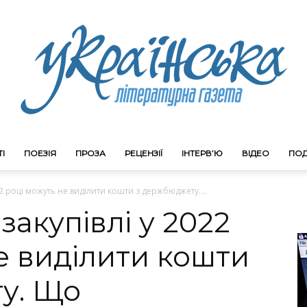
І
ПОЕЗІЯ
ПРОЗА
РЕЦЕНЗІЇ
ІНТЕРВ’Ю
ВІДЕО
ПОД
Litgazeta.com.ua
022 році можуть не виділити кошти з держбюджету....
 закупівлі у 2022
е виділити кошти
у. Що