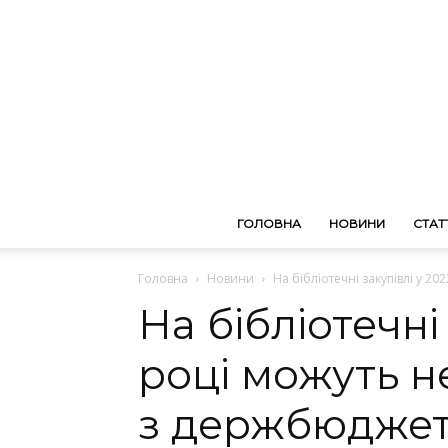
ГОЛОВНА
НОВИНИ
СТАТТ
Головна
Новини
На бібліотечні закупівлі у 2
На бібліотечні
році можуть н
з держбюджет