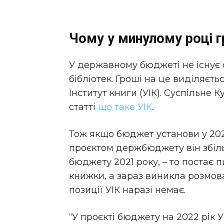
Чому у минулому році гр
У державному бюджеті не існує 
бібліотек. Гроші на це виділяєт
Інститут книги (УІК). Суспільне
статті
що таке УІК
.
Тож якщо бюджет установи у 202
проєктом держбюджету він збіль
бюджету 2021 року, – то постає 
книжки, а зараз виникла розмов
позиції УІК наразі немає.
“У проєкті бюджету на 2022 рік У