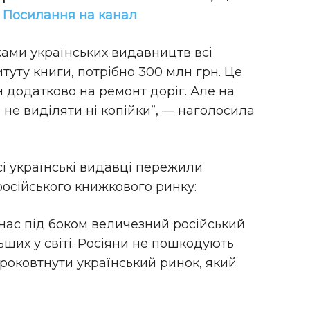
!
Посилання на канал
ами українських видавництв всі
итуту книги, потрібно 300 млн грн. Це
н додатково на ремонт доріг. Але на
 не виділяти ні копійки”, — наголосила
сі українські видавці пережили
російського книжкового ринку:
 нас під боком величезний російський
ших у світі. Росіяни не пошкодують
роковтнути український ринок, який