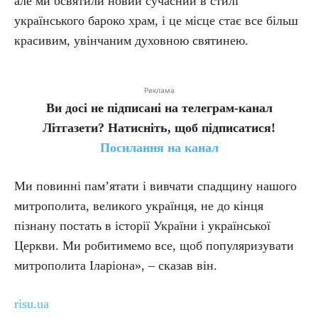
але ми освятили новий сучасний в стилі
українського бароко храм, і це місце стає все більш
красивим, увінчаним духовною святинею.
Реклама
Ви досі не підписані на телеграм-канал
Літгазети? Натисніть, щоб підписатися!
Посилання на канал
Ми повинні пам’ятати і вивчати спадщину нашого
митрополита, великого українця, не до кінця
пізнану постать в історії України і української
Церкви. Ми робитимемо все, щоб популяризувати
митрополита Іларіона», – сказав він.
risu.ua