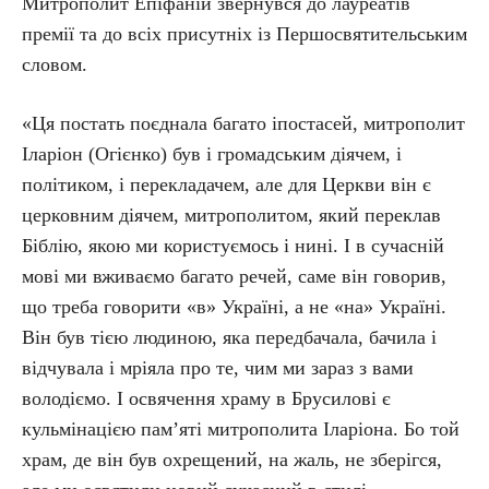
Митрополит Епіфаній звернувся до лауреатів
премії та до всіх присутніх із Першосвятительським
словом.
«Ця постать поєднала багато іпостасей, митрополит
Іларіон (Огієнко) був і громадським діячем, і
політиком, і перекладачем, але для Церкви він є
церковним діячем, митрополитом, який переклав
Біблію, якою ми користуємось і нині. І в сучасній
мові ми вживаємо багато речей, саме він говорив,
що треба говорити «в» Україні, а не «на» Україні.
Він був тією людиною, яка передбачала, бачила і
відчувала і мріяла про те, чим ми зараз з вами
володіємо. І освячення храму в Брусилові є
кульмінацією пам’яті митрополита Іларіона. Бо той
храм, де він був охрещений, на жаль, не зберігся,