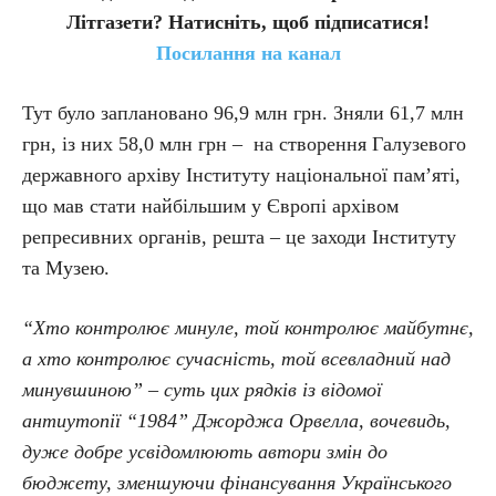
Літгазети? Натисніть, щоб підписатися!
Посилання на канал
Тут було заплановано 96,9 млн грн. Зняли 61,7 млн
грн, із них 58,0 млн грн – на створення Галузевого
державного архіву Інституту національної пам’яті,
що мав стати найбільшим у Європі архівом
репресивних органів, решта – це заходи Інституту
та Музею.
“Хто контролює минуле, той контролює майбутнє,
а хто контролює сучасність, той всевладний над
минувшиною” – суть цих рядків із відомої
антиутопії “1984” Джорджа Орвелла, вочевидь,
дуже добре усвідомлюють автори змін до
бюджету, зменшуючи фінансування Українського