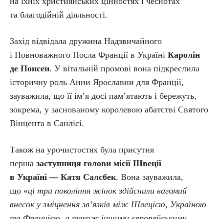
на їхніх християнських цінностях і чеснотах
та благодійній діяльності.
Захід відвідала дружина Надзвичайного
і Повноважного Посла Франції в Україні
Каролін
де Понсен
. У вітальній промові вона підкреслила
історичну роль Анни Ярославни для Франції,
зауважила, що її ім’я досі пам’ятають і бережуть,
зокрема, у заснованому королевою абатстві Святого
Вінцента в Санлісі.
Також на урочистостях була присутня
перша
заступниця голови місії Швеції
в Україні — Катя Салсбек
. Вона зауважила,
що «
ці три покоління жінок здійснили вагомий
внесок у зміцнення зв’язків між Швецією, Україною
та Францією, а також іншими європейськими