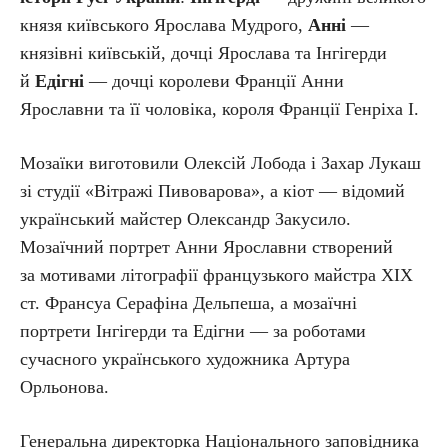
князя київського Ярослава Мудрого,
Анні
—
князівні київській, дочці Ярослава та Інгігерди
й
Едігні
— дочці королеви Франції Анни
Ярославни та її чоловіка, короля Франції Генріха I.
Мозаїки виготовили Олексій Лобода і Захар Лукаш
зі студії «Вітражі Пивоварова», а кіот — відомий
український майстер Олександр Закусило.
Мозаїчний портрет Анни Ярославни створений
за мотивами літографії французького майстра ХІХ
ст. Франсуа Серафіна Дельпеша, а мозаїчні
портрети Інгігерди та Едігни — за роботами
сучасного українського художника Артура
Орльонова.
Генеральна директорка Національного заповідника