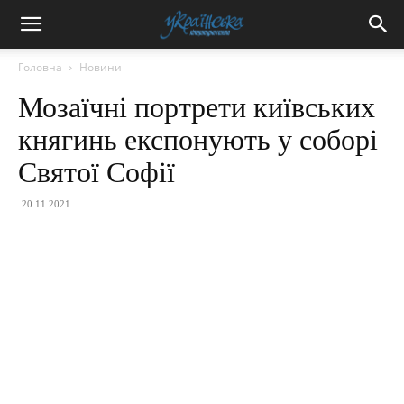
Головна
Новини
Мозаїчні портрети київських
княгинь експонують у соборі
Святої Софії
20.11.2021