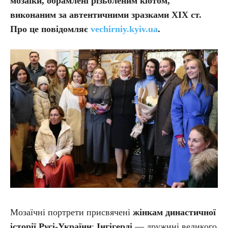
мозаїки, обрамлені різьбленим кіотом,
виконаним за автентичними зразками ХІХ ст.
Про це повідомляє
vechirniy.kyiv.ua
.
Мозаїчні портрети присвячені
жінкам династичної
історії Русі-України
:
Інгігерді
— дружині великого