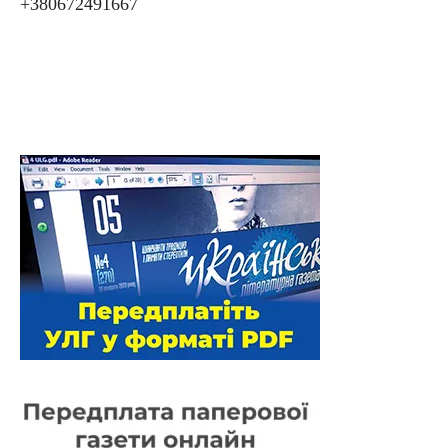
+380672491667