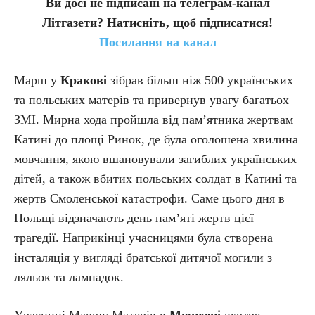
Ви досі не підписані на телеграм-канал
Літгазети? Натисніть, щоб підписатися!
Посилання на канал
Марш у
Кракові
зібрав більш ніж 500 українських
та польських матерів та привернув увагу багатьох
ЗМІ. Мирна хода пройшла від пам’ятника жертвам
Катині до площі Ринок, де була оголошена хвилина
мовчання, якою вшановували загиблих українських
дітей, а також вбитих польських солдат в Катині та
жертв Смоленської катастрофи. Саме цього дня в
Польщі відзначають день пам’яті жертв цієї
трагедії. Наприкінці учасницями була створена
інсталяція у вигляді братської дитячої могили з
ляльок та лампадок.