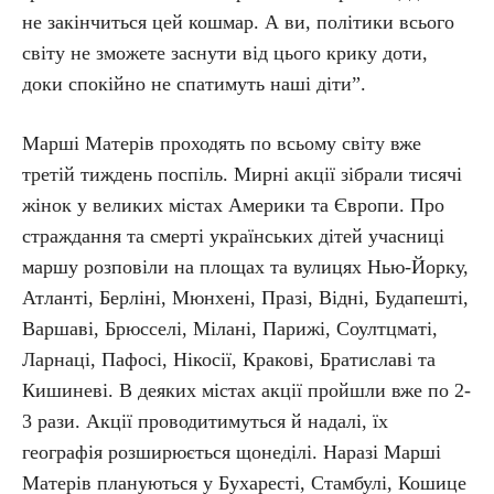
не закінчиться цей кошмар. А ви, політики всього
світу не зможете заснути від цього крику доти,
доки спокійно не спатимуть наші діти”.
Марші Матерів проходять по всьому світу вже
третій тиждень поспіль. Мирні акції зібрали тисячі
жінок у великих містах Америки та Європи. Про
страждання та смерті українських дітей учасниці
маршу розповіли на площах та вулицях Нью-Йорку,
Атланті, Берліні, Мюнхені, Празі, Відні, Будапешті,
Варшаві, Брюсселі, Мілані, Парижі, Соултцматі,
Ларнаці, Пафосі, Нікосії, Кракові, Братиславі та
Кишиневі. В деяких містах акції пройшли вже по 2-
3 рази. Акції проводитимуться й надалі, їх
географія розширюється щонеділі. Наразі Марші
Матерів плануються у Бухаресті, Стамбулі, Кошице