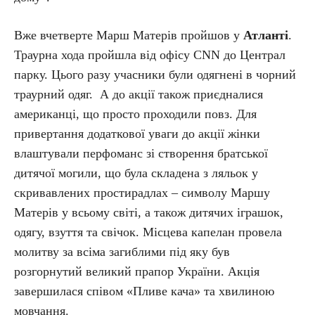
Вже вчетверте Марш Матерів пройшов у
Атланті
.
Траурна хода пройшла від офісу CNN до Централ
парку. Цього разу учасники були одягнені в чорний
траурний одяг. А до акції також приєдналися
американці, що просто проходили повз. Для
привертання додаткової уваги до акції жінки
влаштували перфоманс зі створення братської
дитячої могили, що була складена з ляльок у
скривавлених простирадлах – символу Маршу
Матерів у всьому світі, а також дитячих іграшок,
одягу, взуття та свічок. Місцева капелан провела
молитву за всіма загиблими під яку був
розгорнутий великий прапор України. Акція
завершилася співом «Пливе кача» та хвилиною
мовчання.