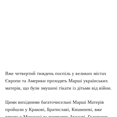
Вже четвертий тиждень поспіль у великих містах
Європи та Америки проходять Марші українських
матерів, що були змушені тікати із дітьми від війни.
Цими вихідними багаточисельні Марші Матерів
пройшли у Кракові, Братиславі, Кишиневі, вже
втретє у Мюнхені та вчетверте Атланті. Головним