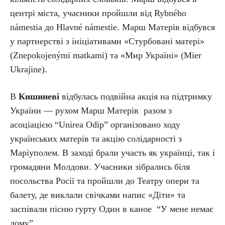
центрі міста, учасники пройшли від Rybného
námestia до Hlavné námestie. Марш Матерів відбувся
у партнерстві з ініціативами «Стурбовані матері»
(Znepokojenými matkami) та «Мир Україні» (Mier
Ukrajine).
В
Кишиневі
відбулась подвійна акція на підтримку
України — рухом Марш Матерів разом з
асоціацією “Unirea Odip” організовано ходу
українських матерів та акцію солідарності з
Маріуполем. В заході брали участь як українці, так і
громадяни Молдови. Учасники зібрались біля
посольства Росії та пройшли до Театру опери та
балету, де виклали свічками напис «Діти» та
заспівали пісню гурту Один в каное “У мене немає
дому”.