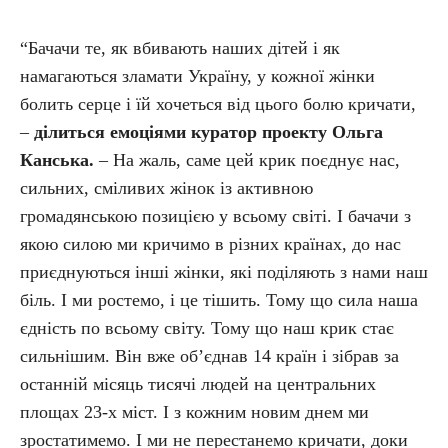
“Бачачи те, як вбивають наших дітей і як
намагаються зламати Україну, у кожної жінки
болить серце і їй хочеться від цього болю кричати,
–
ділиться емоціями куратор проекту Ольга
Канська.
– На жаль, саме цей крик поєднує нас,
сильних, сміливих жінок із активною
громадянською позицією у всьому світі. І бачачи з
якою силою ми кричимо в різних країнах, до нас
приєднуються інші жінки, які поділяють з нами наш
біль. І ми ростемо, і це тішить. Тому що сила наша
єдність по всьому світу. Тому що наш крик стає
сильнішим. Він вже об’єднав 14 країн і зібрав за
останній місяць тисячі людей на центральних
площах 23-х міст. І з кожним новим днем ​​ми
зростатимемо. І ми не перестанемо кричати, доки