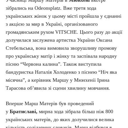
Учасниці Маршу Матерів в
Мюнхені
вкотре
зібрались на Odeonsplatz. Вже третя хода
українських жінок у цьому місті пройшла у єднанні
з акцією за мир в Україні, організованого
громадянським рухом VITSCHE. Цього разу до акції
долучилася заслужена артистка України Оксана
Стебельська, вона вимовила зворушливу промову
про українську матір і жінку та заспівала народну
пісню “Червона калина”. Також виступила
бандуристка Наталія Холоденко з піснею “Ніч яка
місячна”, а керівник Маршу у Мюнхеніі Ірина
Тарасова об’явила зі сцени хвилину мовчання.
Вперше Марш Матерів був проведений
у
Братиславі,
мирна хода зібрала більш ніж 800
українських матерів, до яких долучилися велика
кількість солідарних словаків. Марш відбувся в