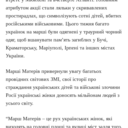
атрибутом акції стали ляльки у скривавлених
простирадлах, що символізують сотні дітей, вбитих
російськими військовими. Цього тижня багато
українок на марші були одягнені у траурний чорний
одяг, щоб вшанувати пам’ять загиблих у Бучі,
Краматорську, Маріуполі, Ірпені та інших містах
України.
Марші Матерів привернули увагу багатьох
провідних світових ЗМІ, свої історії про
страждання українських дітей та військові злочини
Росії українські жінки доносять мільйонам людей з
усього світу.
“Марш Матерів – це рух українських жінок, які
виходять на головні площі та вулиці міст задля того,