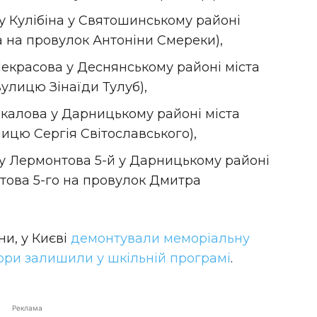
 Кулібіна у Святошинському районі
а на провулок Антоніни Смереки),
екрасова у Деснянському районі міста
улицю Зінаїди Тулуб),
калова у Дарницькому районі міста
ицю Сергія Світославського),
 Лермонтова 5-й у Дарницькому районі
това 5-го на провулок Дмитра
и, у Києві
демонтували меморіальну
ори залишили у шкільній програмі
.
Реклама