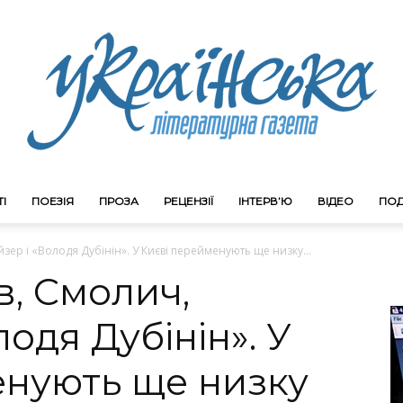
І
ПОЕЗІЯ
ПРОЗА
РЕЦЕНЗІЇ
ІНТЕРВ’Ю
ВІДЕО
ПОД
Litgazeta.com.ua
зер і «Володя Дубінін». У Києві перейменують ще низку...
в, Смолич,
одя Дубінін». У
енують ще низку