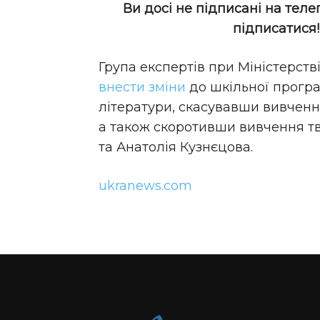
Ви досі не підписані на теле
підписатися
Група експертів при Міністерств
внести зміни
до шкільної програм
літератури, скасувавши вивчення
а також скоротивши вивчення т
та Анатолія Кузнєцова.
ukranews.com