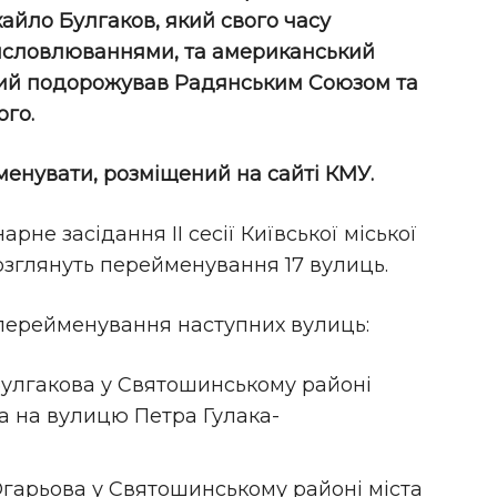
йло Булгаков, який свого часу
исловлюваннями, та американський
кий подорожував Радянським Союзом та
го.
менувати, розміщений на сайті КМУ.
арне засідання II сесії Київської міської
озглянуть перейменування 17 вулиць.
 перейменування наступних вулиць:
улгакова у Святошинському районі
а на вулицю Петра Гулака-
гарьова у Святошинському районі міста