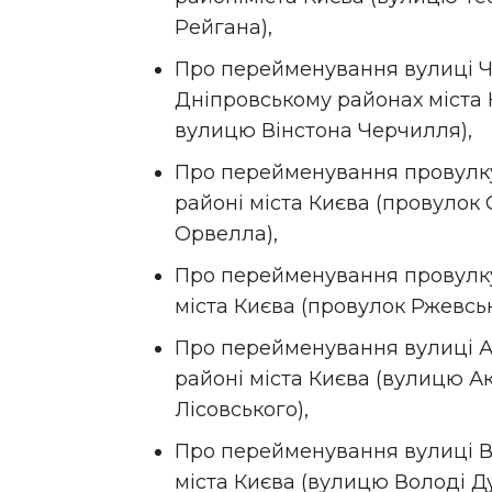
Рейгана),
Про перейменування вулиці Ч
Дніпровському районах міста
вулицю Вінстона Черчилля),
Про перейменування провулку
районі міста Києва (провуло
Орвелла),
Про перейменування провулку 
міста Києва (провулок Ржевсь
Про перейменування вулиці А
районі міста Києва (вулицю А
Лісовського),
Про перейменування вулиці Во
міста Києва (вулицю Володі Д