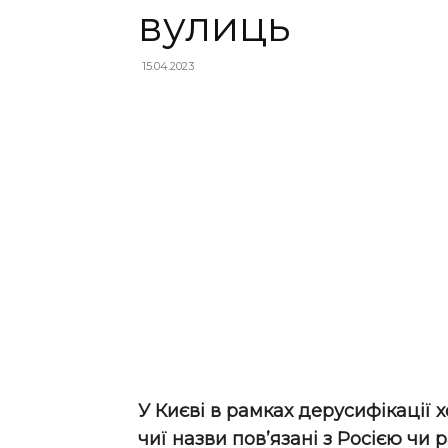
вулиць
15.04.2023
У Києві в рамках дерусифікації
чиї назви пов’язані з Росією чи