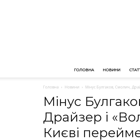
ГОЛОВНА
НОВИНИ
СТАТТ
Головна
Новини
Мінус Булгаков, Смолич, Драй
Мінус Булгако
Драйзер і «Вол
Києві перейм