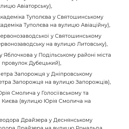
лицю Авіаторську),
кадеміка Туполєва у Святошинському
кадеміка Туполєва на вулицю Авіаційну),
ервонозаводської у Святошинському
ервонозаводську на вулицю Литовську),
 Яблочкова у Подільському районі міста
 провулок Дубецький),
етра Запорожця у Дніпровському
Петра Запорожця на вулицю Запорожців),
ія Смолича у Голосіївському та
а Києва (вулицю Юрія Смолича на
еодора Драйзера у Деснянському
еодора Драйзера на вулицю Рональда