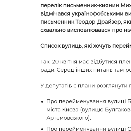
перелік письменник-киянин Миха
відмічався українофобськими в
письменник Теодор Драйзер, я
схвально висловлювався про ньо
Список вулиць, які хочуть перей
Так, 20 квітня має відбутися плен
ради. Серед інших питань там р
У депутатів є плани розглянути
Про перейменування вулиці Б
міста Києва (вулицю Булгаков
Артемовського),
Про перейменування вулиці О