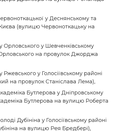
ервоноткацької у Деснянському та
 Києва (вулицю Червоноткацьку на
 Орловського у Шевченківському
к Орловського на провулок Джорджа
Ржевського у Голосіївському районі
кий на провулок Станіслава Лема),
кадеміка Бутлерова у Дніпровському
кадеміка Бутлерова на вулицю Роберта
лоді Дубініна у Голосіївському районі
убініна на вулицю Рея Бредбері),