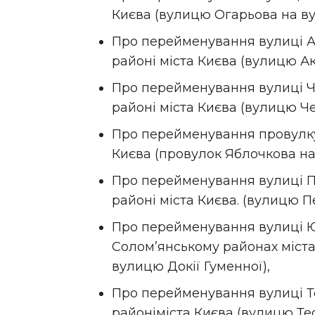
Києва (вулицю Огарьова на ву
Про перейменування вулиці А
районі міста Києва (вулицю А
Про перейменування вулиці Ч
районі міста Києва (вулицю Ч
Про перейменування провулку
Києва (провулок Яблочкова на
Про перейменування вулиці П
районі міста Києва. (вулицю 
Про перейменування вулиці Юр
Солом’янському районах міст
вулицю Докії Гуменної),
Про перейменування вулиці Т
районіміста Києва (вулицю Т