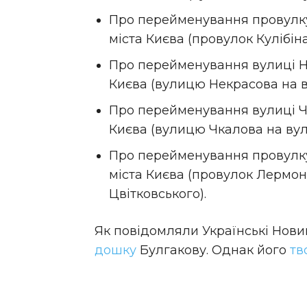
Про перейменування провулку
міста Києва (провулок Кулібін
Про перейменування вулиці Н
Києва (вулицю Некрасова на в
Про перейменування вулиці Ч
Києва (вулицю Чкалова на вул
Про перейменування провулку
міста Києва (провулок Лермон
Цвітковського).
Як повідомляли Українські Новин
дошку
Булгакову. Однак його
тв