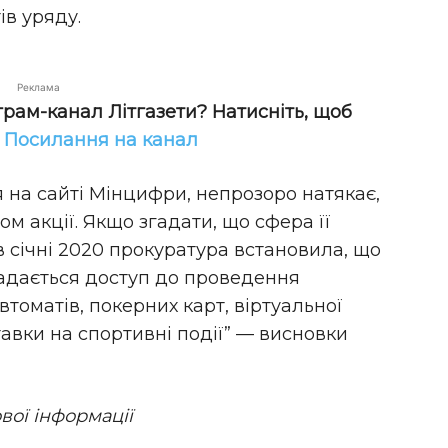
ів уряду.
Реклама
грам-канал Літгазети? Натисніть, щоб
!
Посилання на канал
 на сайті Мінцифри, непрозоро натякає,
м акції. Якщо згадати, що сфера її
 в січні 2020 прокуратура встановила, що
надається доступ до проведення
автоматів, покерних карт, віртуальної
авки на спортивні події” — висновки
вої інформації