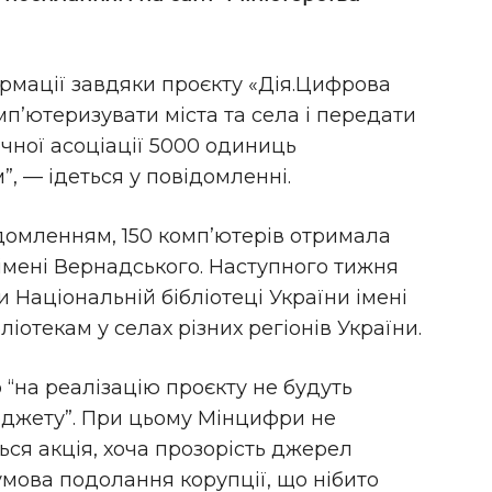
рмації завдяки проєкту «Дія.Цифрова
п’ютеризувати міста та села і передати
ечної асоціації 5000 одиниць
”, — ідеться у повідомленні.
відомленням, 150 комп’ютерів отримала
 імені Вернадського. Наступного тижня
 Національній бібліотеці України імені
іотекам у селах різних регіонів України.
 “на реалізацію проєкту не будуть
джету”. При цьому Мінцифри не
ься акція, хоча прозорість джерел
мова подолання корупції, що нібито