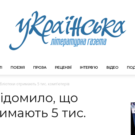
І
ПОЕЗІЯ
ПРОЗА
РЕЦЕНЗІЇ
ІНТЕРВ’Ю
ВІДЕО
ПОД
Litgazeta.com.ua
ліотеки отримають 5 тис. комп’ютерів
ідомило, що
имають 5 тис.