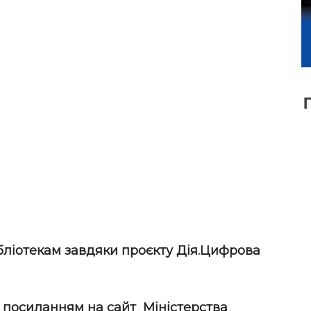
бліотекам завдяки проєкту Дія.Цифрова
 посиланням на сайт
Міністерства