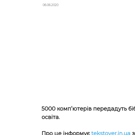
06.06.2020
5000 комп’ютерів передадуть бі
освіта.
Про це інформує
tekstover.in.ua
з