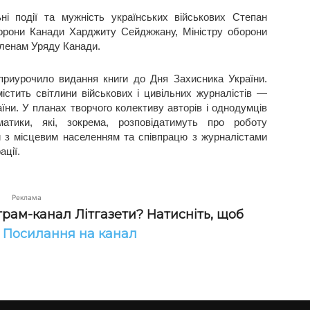
ні події та мужність українських військових Степан
борони Канади Харджиту Сейджжану, Міністру оборони
членам Уряду Канади.
приурочило видання книги до Дня Захисника України.
тить світлини військових і цивільних журналістів —
аїни. У планах творчого колективу авторів і однодумців
матики, які, зокрема, розповідатимуть про роботу
 з місцевим населенням та співпрацю з журналістами
ації.
Реклама
грам-канал Літгазети? Натисніть, щоб
!
Посилання на канал