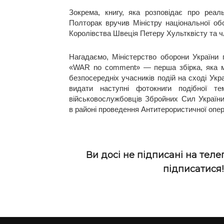
Зокрема, книгу, яка розповідає про реаль
Полторак вручив Міністру національної о
Королівства Швеція Петеру Хультквісту та 
Нагадаємо, Міністерство оборони України 
«WAR no comment» — перша збірка, яка міс
безпосередніх учасників подій на сході Укр
видати наступні фотокниги подібної те
військовослужбовців Збройних Сил України
в районі проведення Антитерористичної опер
Ви досі не підписані на теле
підписатися