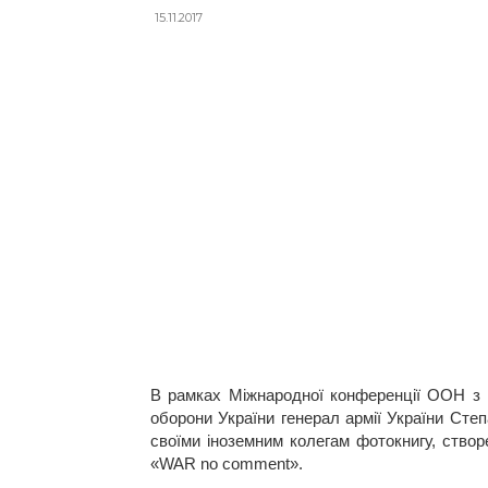
15.11.2017
В рамках Міжнародної конференції ООН з п
оборони України генерал армії України Сте
своїми іноземним колегам фотокнигу, ство
«WAR no comment».