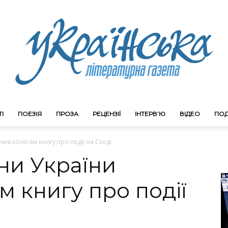
І
ПОЕЗІЯ
ПРОЗА
РЕЦЕНЗІЇ
ІНТЕРВ’Ю
ВІДЕО
ПОД
Litgazeta.com.ua
чив колегам книгу про події на Сході
ни України
м книгу про події