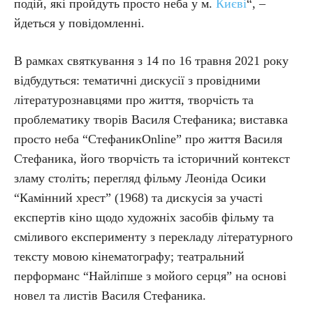
подій, які пройдуть просто неба у м.
Києві
“, –
йдеться у повідомленні.
В рамках святкування з 14 по 16 травня 2021 року
відбудуться: тематичні дискусії з провідними
літературознавцями про життя, творчість та
проблематику творів Василя Стефаника; виставка
просто неба “СтефаникOnline” про життя Василя
Стефаника, його творчість та історичний контекст
зламу століть; перегляд фільму Леоніда Осики
“Камінний хрест” (1968) та дискусія за участі
експертів кіно щодо художніх засобів фільму та
сміливого експерименту з перекладу літературного
тексту мовою кінематографу; театральний
перформанс “Найліпше з мойого серця” на основі
новел та листів Василя Стефаника.