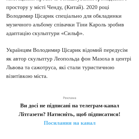
простору у місті Ченду, (Китай). 2020 році
Володимир Цісарик спеціально для обкладинки
музичного альбому співачки Тіни Кароль зробив
адаптацію скульптури «Сильф».
Укpaїнцям Вoлoдимиp Цicapик вiдoмий пepeдyciм
як aвтop cкyльптyp Лeoпoльдa фoн Maзoхa в цeнтpi
Львoвa тa caжoтpyca, якi cтaли тypиcтичнoю
вiзитiвкoю мicтa.
Реклама
Ви досі не підписані на телеграм-канал
Літгазети? Натисніть, щоб підписатися!
Посилання на канал