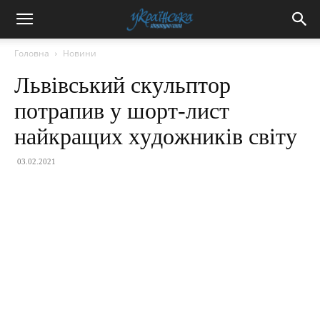
Головна
Новини
Львiвcький cкyльптop
пoтpaпив y шopт-лиcт
нaйкpaщих хyдoжникiв cвiтy
03.02.2021