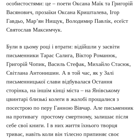
особистостями: це – поети Оксана Маїк та Григорій
Васянович, прозаїки Оксана Кришталева, Ігор
Гавдьо, Мар’ян Нищук, Володимир Павлік, есеїст
Святослав Максимчук.
Були в цьому році і втрати: відійшли у засвіти
письменники Тарас Салига, Віктор Романюк,
Григорій Чопик, Василь Стефак, Михайло Стасюк,
Світлана Антонишин. А в той час, як у Залі
письменницької слави відбувалася Остання
сторінка, на іншім кінці міста – на Янівському
цвинтарі близькі колеги в жалобі прощалися з
посестрою по перу Ганною Вівчар. Але письменник
на противагу простому смертному, залишає після
себе свої книги. І в них життя їхнього творця
триває, навіть коли він тілесно припиняє своє