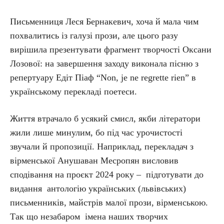
Письменниця Леся Бернакевич, хоча й мала чим
похвалитись із галузі прози, але цього разу
вирішила презентувати фрагмент творчості Оксани
Лозової: на завершення заходу виконала пісню з
репертуару Едіт Піаф “Non, je ne regrette rien” в
українському перекладі поетеси.
Життя втрачало б усякий смисл, якби літератори
жили лише минулим, бо під час урочистості
звучали й пропозиції. Наприклад, перекладач з
вірменської Анушаван Месропян висловив
сподівання на проєкт 2024 року – підготувати до
видання антологію українських (львівських)
письменників, майстрів малої прози, вірменською.
Так що незабаром імена наших творчих