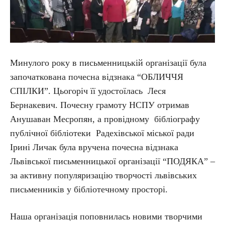
Минулого року в письменницькій організації була
започаткована почесна відзнака “ОБЛИЧЧЯ
СПІЛКИ”. Цьогоріч її удостоїлась Леся
Бернакевич. Почесну грамоту НСПУ отримав
Анушаван Месропян, а провідному бібліографу
публічної бібліотеки Радехівської міської ради
Ірині Личак була вручена почесна відзнака
Львівської письменницької організації “ПОДЯКА” –
за активну популяризацію творчості львівських
письменників у бібліотечному просторі.
Наша організація поповнилась новими творчими