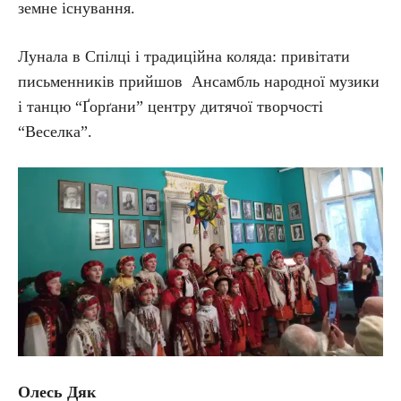
земне існування.
Лунала в Спілці і традиційна коляда: привітати
письменників прийшов Ансамбль народної музики
і танцю “Ґорґани” центру дитячої творчості
“Веселка”.
Олесь Дяк