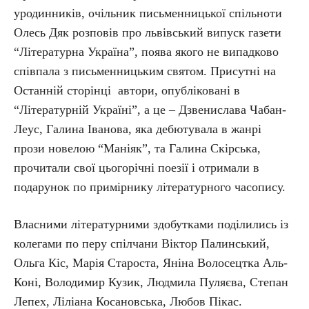
уродинників, очільник письменницької спільноти
Олесь Дяк розповів про львівський випуск газети
“Літературна Україна”, поява якого не випадково
співпала з письменницьким святом. Присутні на
Останній сторінці автори, опубліковані в
“Літературній Україні”, а це – Дзвенислава Чабан-
Леус, Галина Іванова, яка дебютувала в жанрі
прози новелою “Маніяк”, та Галина Скірська,
прочитали свої цьогорічні поезії і отримали в
подарунок по примірнику літературного часопису.
Власними літературними здобутками поділились із
колегами по перу спілчани Віктор Палинський,
Ольга Кіс, Марія Староста, Яніна Волосецтка Аль-
Коні, Володимир Кузик, Людмила Пуляєва, Степан
Лепех, Ліліана Косановська, Любов Пікас.