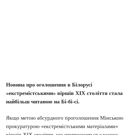
Новина про оголошення в Білорусі
«екстремістськими» віршів XIX століття стала
найбільш читаною на Бі-бі-сі.
Якщо метою абсурдного проголошення Мінською
прокуратурою «екстремістськими матеріалами»
віршів XIX століття, що приписуються класику