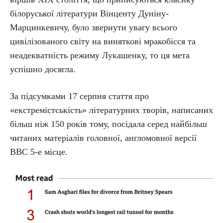
білоруської літератури Вінценту Дуніну-
Марцинкевичу, було звернути увагу всього
цивілізованого світу на виняткові мракобісся та
неадекватність режиму Лукашенку, то ця мета
успішно досягла.
За підсумками 17 серпня стаття про
«екстремістськість» літературних творів, написаних
більш ніж 150 років тому, посідала серед найбільш
читаних матеріалів головної, англомовної версії
ВВС 5-е місце.