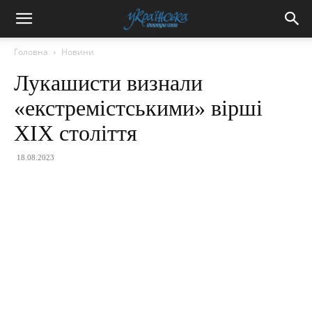
Головна
Новини
Лукашисти визнали
«екстремістськими» вірші
XIX століття
18.08.2023