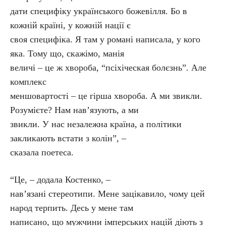
дати специфіку українського божевілля. Бо в
кожній країні, у кожній нації є
своя специфіка. Я там у романі написала, у кого
яка. Тому що, скажімо, манія
величі – це ж хвороба, “псіхіческая болєзнь”. Але
комплекс
меншовартості – це гірша хвороба. А ми звикли.
Розумієте? Нам нав’язують, а ми
звикли. У нас незалежна країна, а політики
закликають встати з колін”, –
сказала поетеса.
“Це, – додала Костенко, –
нав’язані стереотипи. Мене зацікавило, чому цей
народ терпить. Десь у мене там
написано, що мужчини імперських націй діють з