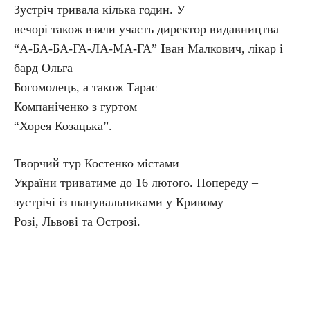
Зустріч тривала кілька годин. У
вечорі також взяли участь директор видавництва
“А-БА-БА-ГА-ЛА-МА-ГА”
І
ван Малкович, лікар і
бард Ольга
Богомолець, а також Тарас
Компаніченко з гуртом
“Хорея Козацька”.
Творчий тур Костенко містами
України триватиме до 16 лютого. Попереду –
зустрічі із шанувальниками у Кривому
Розі, Львові та Острозі.