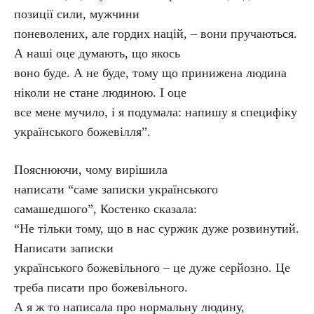
позиції сили, мужчини
поневолених, але гордих націй, – вони пручаються.
А наші оце думають, що якось
воно буде. А не буде, тому що принижена людина
ніколи не стане людиною. І оце
все мене мучило, і я подумала: напишу я специфіку
українського божевілля”.
Пояснюючи, чому вирішила
написати “саме записки українського
самашедшого”, Костенко сказала:
“Не тільки тому, що в нас суржик дуже розвинутий.
Написати записки
українського божевільного – це дуже серйозно. Це
треба писати про божевільного.
А я ж то написала про нормальну людину,