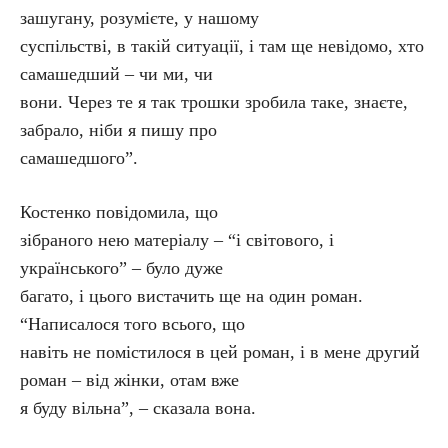
зашугану, розумієте, у нашому
суспільстві, в такій ситуації, і там ще невідомо, хто
самашедший – чи ми, чи
вони. Через те я так трошки зробила таке, знаєте,
забрало, ніби я пишу про
самашедшого”.
Костенко повідомила, що
зібраного нею матеріалу – “і світового, і
українського” – було дуже
багато, і цього вистачить ще на один роман.
“Написалося того всього, що
навіть не помістилося в цей роман, і в мене другий
роман – від жінки, отам вже
я буду вільна”, – сказала вона.