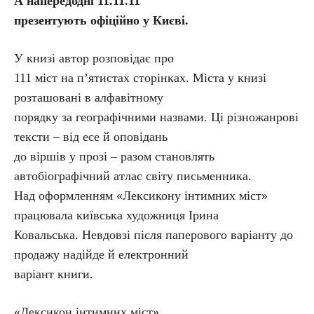
А напередодні 11.11.11
презентують офіційно у Києві.
У книзі автор розповідає про
111 міст на п’ятистах сторінках. Міста у книзі
розташовані в алфавітному
порядку за географічними назвами. Ці різножанрові
тексти – від есе й оповідань
до віршів у прозі – разом становлять
автобіографічний атлас світу письменника.
Над оформленням «Лексикону інтимних міст»
працювала київська художниця Ірина
Ковальська. Невдовзі після паперового варіанту до
продажу надійде й електронний
варіант книги.
«Лексикон інтимних міст»