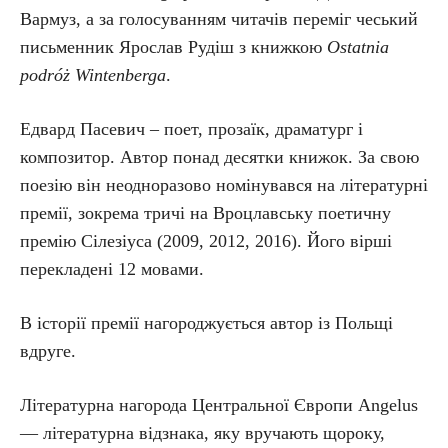
Вармуз, а за голосуванням читачів переміг чеський
письменник Ярослав Рудіш з книжкою
Ostatnia
podróż Wintenberga
.
Едвард Пасевич – поет, прозаїк, драматург і
композитор. Автор понад десятки книжок. За свою
поезію він неодноразово номінувався на літературні
премії, зокрема тричі на Вроцлавську поетичну
премію Сілезіуса (2009, 2012, 2016). Його вірші
перекладені 12 мовами.
В історії премії нагороджується автор із Польщі
вдруге.
Літературна нагорода Центральної Європи Angelus
— літературна відзнака, яку вручають щороку,