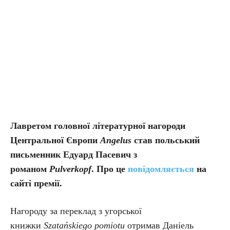
Лавретом головної літературної нагороди
Центральної Європи
Angelus
став польський
письменник Едуард Пасевич з
романом
Pulverkopf
. Про це
повідомляється
на
сайті премії.
Нагороду за переклад з угорської
книжки
Szatańskiego pomiotu
отримав Даніель