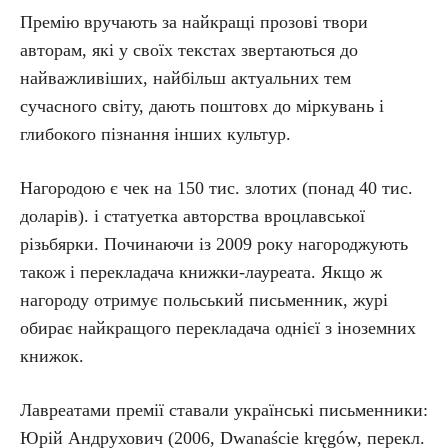
Премію вручають за найкращі прозові твори
авторам, які у своїх текстах звертаються до
найважливіших, найбільш актуальних тем
сучасного світу, дають поштовх до міркувань і
глибокого пізнання інших культур.
Нагородою є чек на 150 тис. злотих (понад 40 тис.
доларів). і статуетка авторства вроцлавської
різьбярки. Починаючи із 2009 року нагороджують
також і перекладача книжки-лауреата. Якщо ж
нагороду отримує польський письменник, журі
обирає найкращого перекладача однієї з іноземних
книжок.
Лавреатами премії ставали українські письменники:
Юрій Андрухович (2006, Dwanaście kręgów, перекл.