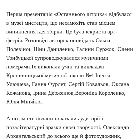
Перша презентація «Останнього штриха» відбулася
в музеї мистецтв, що несамохіть став місцем
виникнення ідеї збірки. Це була іскриста арт-
феєрія. Розповіді авторок оповідань Ольги
Полевіної, Ніни Даниленко, Галини Суржок, Олени
Трибуцької супроводжувалися музичними
номерами.Їх виконали учні та викладачі
Кропивницької музичної школи №4 Інесса
Улюшева, Ганна Фурлет, Сергій Ковальов, Оксана
Кожанова, Ірина Держенюк,Вероніка Короленко,
Юлія Міняйло.
А потім степівчани показали аудиторії і
позалітературні зразки своєї творчості. Олександр
Архангельський до всього ще й фотохудожник,