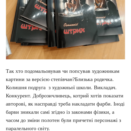
Так хто подомальовував чи попсував художникам
картини за версією степівчан?Близька родичка.
Колишня подруга з художньої школи. Викладач.
Конкурент. Доброзичливець, котрий хотів показати
авторові, як насправді треба накладати фарби. Іноді
барви зникали самі згідно із законами фізики, а
часом до зміни полотен були причетні персонажі з
паралельного світу.