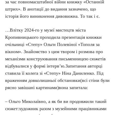
за час повномасштабної війни книжку «Останній
штрих». В анотації до видання зазначено, що
історія його виникнення дивовижна. То так і є.
…Влітку 2024-го у музеї мистецтв міста
Кропивницького проходила презентація книжки
очільниці «Степу» Ольги Полевіної «Тополя за
вікном». Знайомство з цим твором і розмова про
механізми конструювання письменницею сюжетів
відбувалися у формі інтерв’ю.Запитання авторці
ставила її колега зі «Степу» Ніна Даниленко. Під
враженням довколишньої обстановки(всі стіни були
рясно завішані картинами)вона запитала:
– Ольго Миколаївно, а як би ви продовжили такий
сюжет:художник разом з музейними працівниками