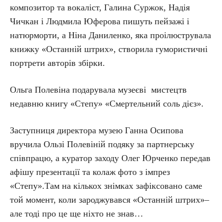
композитор та вокаліст, Галина Суржок, Надія
Чичкан і Людмила Юферова пишуть пейзажі і
натюрморти, а Ніна Даниленко, яка проілюструвала
книжку «Останній штрих», створила гумористичні
портрети авторів збірки.
Ольга Полевіна подарувала музеєві мистецтв
недавню книгу «Степу» «Смертельний соль дієз».
Заступниця директора музею Ганна Осипова
вручила Ользі Полевіній подяку за партнерську
співпрацю, а куратор заходу Олег Юрченко передав
афішу презентації та колаж фото з імпрез
«Степу».Там на кількох знімках зафіксовано саме
той момент, коли зароджувався «Останній штрих»–
але тоді про це ще ніхто не знав…