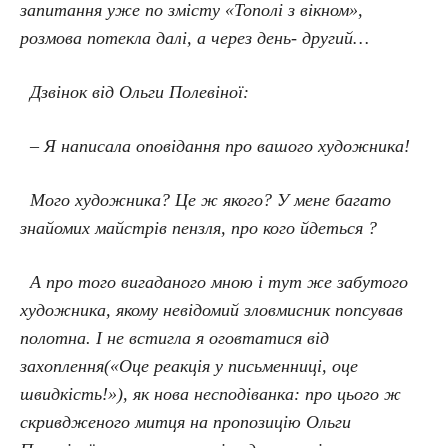
запитання уже по змісту «Тополі з вікном»,
розмова потекла далі, а через день- другий…
Дзвінок від Ольги Полевіної:
– Я написала оповідання про вашого художника!
Мого художника? Це ж якого? У мене багато
знайомих майстрів пензля, про кого йдеться ?
А про того вигаданого мною і тут же забутого
художника, якому невідомий зловмисник попсував
полотна. І не встигла я оговтатися від
захоплення(«Оце реакція у письменниці, оце
швидкість!»), як нова несподіванка: про цього ж
скривдженого митця на пропозицію Ольги