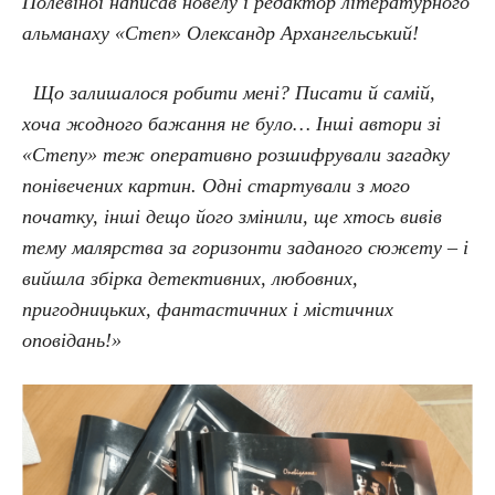
Полевіної написав новелу і редактор літературного
альманаху «Степ» Олександр Архангельський!
Що залишалося робити мені? Писати й самій,
хоча жодного бажання не було… Інші автори зі
«Степу» теж оперативно розшифрували загадку
понівечених картин. Одні стартували з мого
початку, інші дещо його змінили, ще хтось вивів
тему малярства за горизонти заданого сюжету – і
вийшла збірка детективних, любовних,
пригодницьких, фантастичних і містичних
оповідань!»