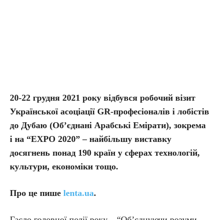
20-22 грудня 2021 року відбувся робочий візит
Української асоціації GR-професіоналів і лобістів
до Дубаю (Об’єднані Арабські Емірати), зокрема
і на “EXPO 2020” – найбільшу виставку
досягнень понад 190 країн у сферах технологій,
культури, економіки тощо.
Про це пише
lenta.ua
.
Гасло головної події року – “Об’єднуючи розуми,