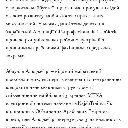
створюємо майбутнє”, що означає просування ідей
сталого розвитку, мобільності, сприятливих
можливостей. У межах даної теми делегація
Української Асоціації GR-професіоналів і лобістів
провела ряд унікальних робочих зустрічей з
провідними арабськими фахівцями, серед яких,
зокрема:
Абдулла Альджефрі – відомий еміратський
правозахисник, експерт із взаємодії із центральною
владою та недержавними структурами;
співзасновник найбільшої у країнах MENA
електронної системи навчання «NajahTrain». Як
впливовий в Об’єднаних Арабських Еміратах
юрист, пан Альджефрі звернув увагу на важливість
стратегії розвитку держави, реалізація яких