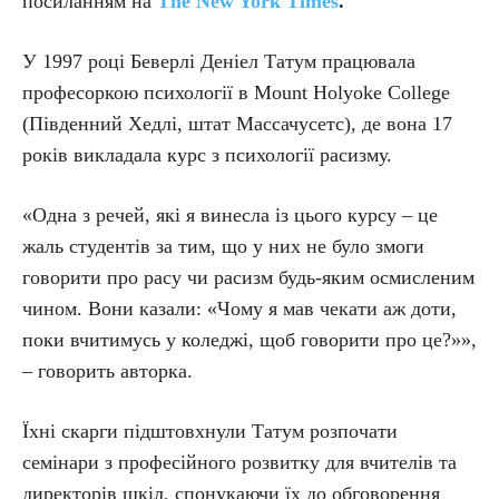
посиланням на
The New York Times
.
У 1997 році Беверлі Деніел Татум працювала
професоркою психології в Mount Holyoke College
(Південний Хедлі, штат Массачусетс), де вона 17
років викладала курс з психології расизму.
«Одна з речей, які я винесла із цього курсу – це
жаль студентів за тим, що у них не було змоги
говорити про расу чи расизм будь-яким осмисленим
чином. Вони казали: «Чому я мав чекати аж доти,
поки вчитимусь у коледжі, щоб говорити про це?»»,
– говорить авторка.
Їхні скарги підштовхнули Татум розпочати
семінари з професійного розвитку для вчителів та
директорів шкіл, спонукаючи їх до обговорення