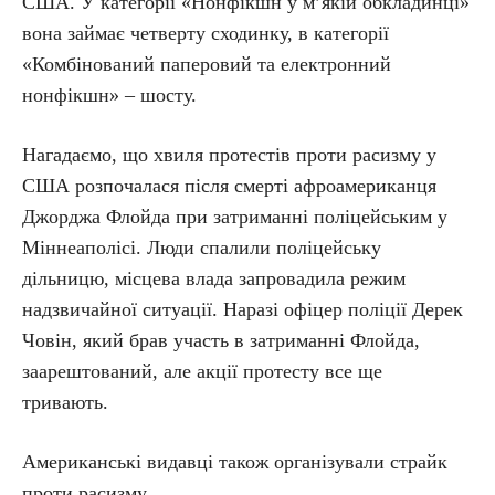
США. У категорії «Нонфікшн у м’якій обкладинці»
вона займає четверту сходинку, в категорії
«Комбінований паперовий та електронний
нонфікшн» – шосту.
Нагадаємо, що хвиля протестів проти расизму у
США розпочалася після смерті афроамериканця
Джорджа Флойда при затриманні поліцейським у
Міннеаполісі. Люди спалили поліцейську
дільницю, місцева влада запровадила режим
надзвичайної ситуації. Наразі офіцер поліції Дерек
Човін, який брав участь в затриманні Флойда,
заарештований, але акції протесту все ще
тривають.
Американські видавці також організували страйк
проти расизму.