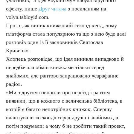
учасників, а ідея «букінізму» набула вірусного
ефекту, пише
Друг читача
з посиланням на
volyn.tabloyid.com.
Про те, як виник книжковий секонд-хенд, чому
платформа стала популярною та що з нею буде далі
розповів один із її засновників Святослав
Кривенко.
Хлопець розповідає, що ідея виникла випадково й
передбачала обмін книжками тільки серед
знайомих, але раптово запрацювало «сарафанне
радіо».
«Ми з другом говорили про переїзд і раптом
виявили, що в кожного є величенька бібліотека, в
котрій є багато непотрібних книжок. Спершу
влаштували «секонд» серед друзів і знайомих, а
потім подумали: а чому б не зробити такий проект,