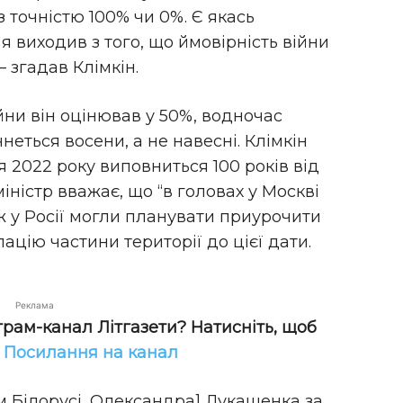
 точністю 100% чи 0%. Є якась
 я виходив з того, що ймовірність війни
– згадав Клімкін.
йни він оцінював у 50%, водночас
еться восени, а не навесні. Клімкін
 2022 року виповниться 100 років від
ністр вважає, що “в головах у Москві
ж у Росії могли планувати приурочити
ацію частини території до цієї дати.
Реклама
грам-канал Літгазети? Натисніть, щоб
!
Посилання на канал
м Білорусі, Олександра] Лукашенка за