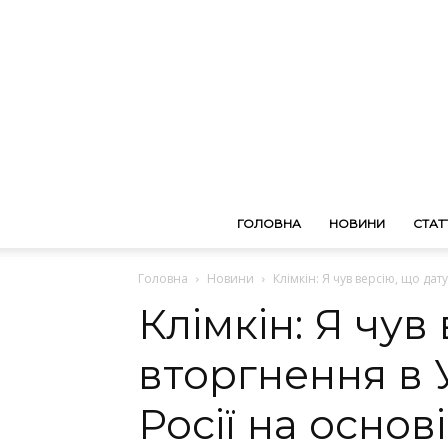
ГОЛОВНА
НОВИНИ
СТАТТ
Головна
Новини
Клімкін: Я чув версію, що дату
Клімкін: Я чув
вторгнення в 
Росії на основ