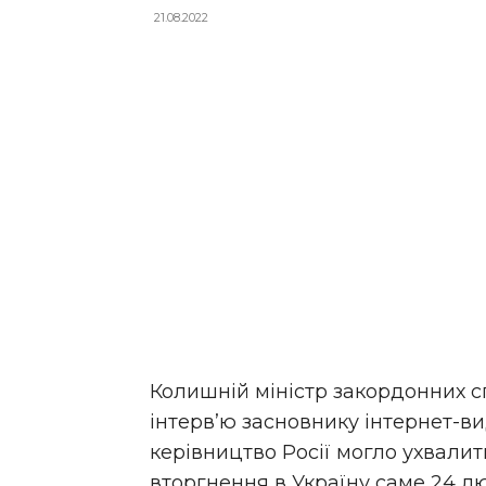
21.08.2022
Колишній міністр закордонних с
інтерв’ю засновнику інтернет-в
керівництво Росії могло ухвал
вторгнення в Україну саме 24 лю