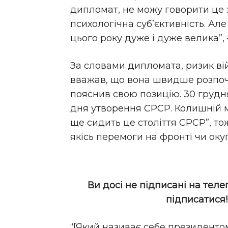
дипломат, не можу говорити це з
психологічна суб’єктивність. Але
цього року дуже і дуже велика”, 
За словами дипломата, ризик ві
вважав, що вона швидше розпочн
пояснив свою позицію. 30 грудня
дня утворення СРСР. Колишній мі
ще сидить це століття СРСР”, то
якісь перемоги на фронті чи окуп
Ви досі не підписані на теле
підписатися
“[Який називає себе президенто