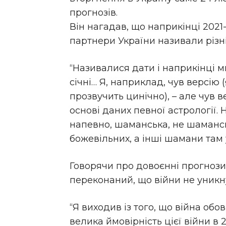
прогнозів.
Він нагадав, що наприкінці 2021-
партнери України називали різн
“Називалися дати і наприкінці м
січні… Я, наприклад, чув версію (
прозвучить цинічно), – але чув в
основі даних певної астрології. Н
напевно, шаманська, не шаманс
божевільних, а інші шамани там у
Говорячи про довоєнні прогнози,
переконаний, що війни не уникн
“Я виходив із того, що війна обо
велика ймовірність цієї війни в 2