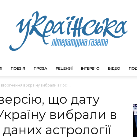
І
ПОЕЗІЯ
ПРОЗА
РЕЦЕНЗІЇ
ІНТЕРВ’Ю
ВІДЕО
ПОД
Litgazeta.com.ua
 вторгнення в Україну вибрали в Росії...
 версію, що дату
Україну вибрали в
і даних астрології