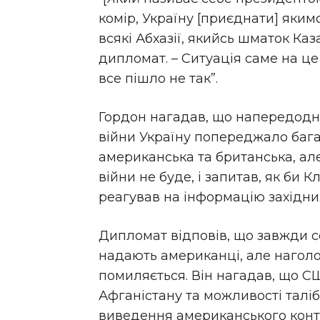
комір, Україну [приєднати] яким
всякі Абхазії, якийсь шматок Ка
дипломат. – Ситуація саме на це
все пішло не так”.
Гордон нагадав, що напередодні
війни Україну попереджало бага
американська та британська, ал
війни не буде, і запитав, як би К
реагував на інформацію західни
Дипломат відповів, що завжди с
надають американці, але наголо
помиляється. Він нагадав, що С
Афганістану та можливості талібі
виведення американського конт