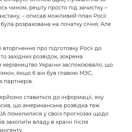
ось чином, решту просто під зачистку –
захстану, – описав можливий план Росії
 була розрахована на початку січня. Але
 вторгнення про підготовку Росії до
то західних розвідок, зокрема
е керівництво України заспокоювало, що
лімкін, якщо б він був главою МЗС,
х партнерів.
ерйозно ставиться до інформації, яку
сив, що американська розвідка теж
ША помилилися у своїх прогнозах щодо
в захопити владу в країні після
ингенту.