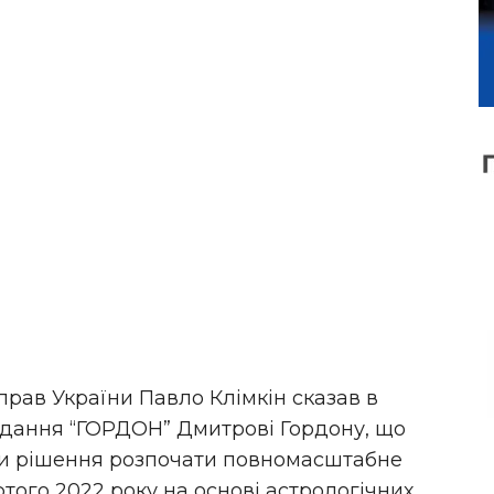
прав України Павло Клімкін сказав в
идання “ГОРДОН” Дмитрові Гордону, що
ити рішення розпочати повномасштабне
того 2022 року на основі астрологічних