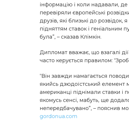
інформацію і коли надавали, де бу
перевіряли європейські розвідки
друзів, які близькі до розвідок,
підняттям ставок і геніальним п
була”, – сказав Клімкін.
Дипломат вважає, що взагалі дії
часто керується правилом: “Зроб
“Він завжди намагається поводи
якийсь дзюдоїстський елемент м
американці піднімали ставки і п
якомусь сенсі, мабуть, ще дода
непередбачувано”, – пояснив мож
gordonua.com