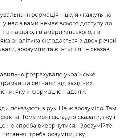
дувальна інформація – це, як кажуть на
о, у нас з вами немає всього доступу до
 і в нашого, і в американського, і в
-яка аналітика складається з двох речей:
вати, зрозуміти та є інтуїція”, – сказав
равильно розрахувало українське
отримавши сигнали від західних
аючи, яку інформацію надали.
и показують з рук. Це ж зрозуміло. Там
фактів. Тому мені складно сказати, яку і
Це не спроба вивернутися… Зрозумійте
 питання, треба розуміти, яку