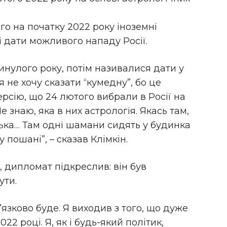
го на початку 2022 року іноземні
і дати можливого нападу Росії.
инулого року, потім називалися дати у
я не хочу сказати “кумедну”, бо це
ерсію, що 24 лютого вибрали в Росії на
е знаю, яка в них астрологія. Якась там,
ька… Там одні шамани сидять у будинка
 пошані”, – сказав Клімкін.
 дипломат підкреслив: він був
ути.
в’язково буде. Я виходив з того, що дуже
022 році. Я, як і будь-який політик,