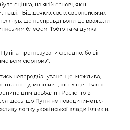
ла оцінка, на якій основі, як її
, наші… Від деяких своїх європейських
 я теж чув, що насправді вони це вважали
утінським блефом. Тобто така думка
 Путіна прогнозувати складно, бо він
імо всім сюрприз”.
тись непередбачувано. Це, можливо,
енталітету, можливо, щось ще… І якщо
остійно цим довбали і Росію, то в
лося щось, що Путін не поводитиметься
ливу логіку української влади Клімкін.