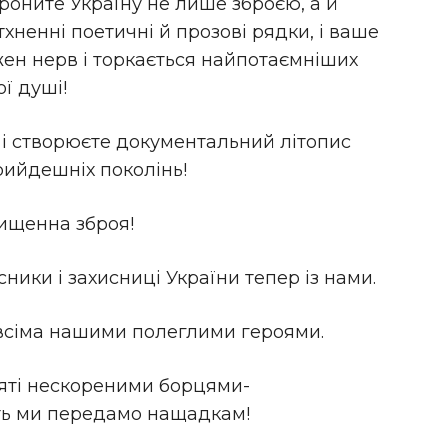
роните Україну не лише зброєю, а й
хненні поетичні й прозові рядки, і ваше
жен нерв і торкається найпотаємніших
ї душі!
 і створюєте документальний літопис
рийдешніх поколінь!
ищенна зброя!
ники і захисниці України тепер із нами.
 всіма нашими полеглими героями.
’яті нескореними борцями-
ять ми передамо нащадкам!