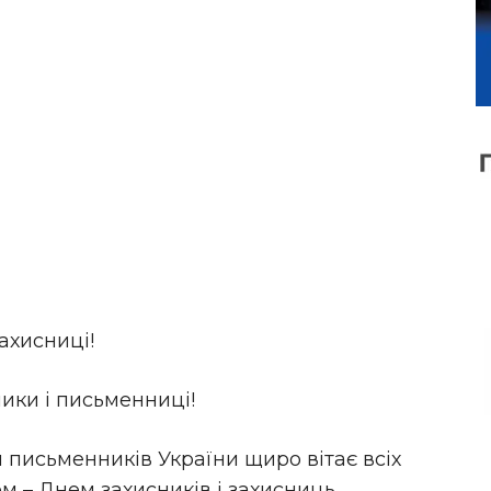
ахисниці!
ики і письменниці!
 письменників України щиро вітає всіх
ом – Днем захисників і захисниць