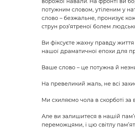
ворожої навали. На фронті ви бо
потужним словом, утіленим у нат
слово – безжальне, пронизує ко
струн роз’ятреної болем людсько
Ви фіксуєте жахну правду життя
нашої драматичної епохи для п
Ваше слово – це потужна й незн
На превеликий жаль, не всі захис
Ми схиляємо чола в скорботі за
Але ви залишитеся в нашій пам
переможцями, і цю світлу пам’