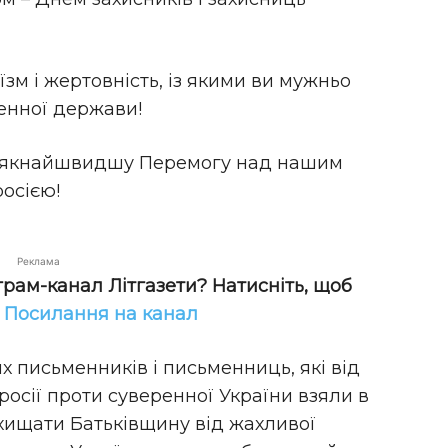
зм і жертовність, із якими ви мужньо
енної держави!
на якнайшвидшу Перемогу над нашим
осією!
Реклама
грам-канал Літгазети? Натисніть, щоб
!
Посилання на канал
х письменників і письменниць, які від
 росії проти суверенної України взяли в
хищати Батьківщину від жахливої