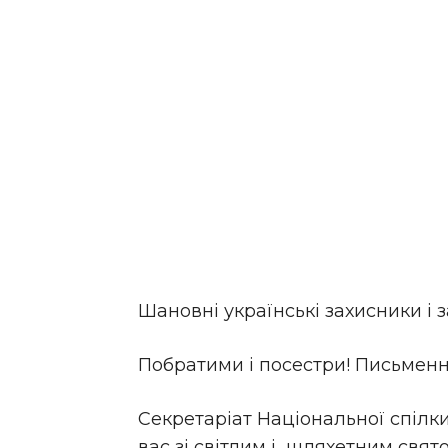
Шановні українські захисники і з
Побратими і посестри! Письменн
Секретаріат Національної спілки
вас зі світлим і шляхетним свят