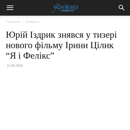
Головна
Новини
Юрій Іздрик знявся у тизері
нового фільму Ірини Цілик
“Я і Фелікс”
23.06.2020