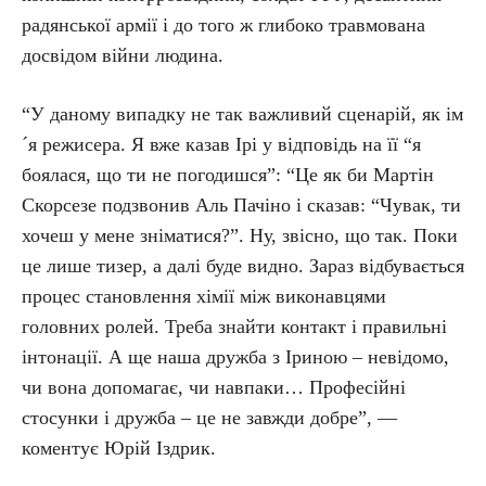
радянської армії і до того ж глибоко травмована
досвідом війни людина.
“У даному випадку не так важливий сценарій, як ім
´я режисера. Я вже казав Ірі у відповідь на її “я
боялася, що ти не погодишся”: “Це як би Мартін
Скорсезе подзвонив Аль Пачіно і сказав: “Чувак, ти
хочеш у мене зніматися?”. Ну, звісно, що так. Поки
це лише тизер, а далі буде видно. Зараз відбувається
процес становлення хімії між виконавцями
головних ролей. Треба знайти контакт і правильні
інтонації. А ще наша дружба з Іриною – невідомо,
чи вона допомагає, чи навпаки… Професійні
стосунки і дружба – це не завжди добре”, —
коментує Юрій Іздрик.