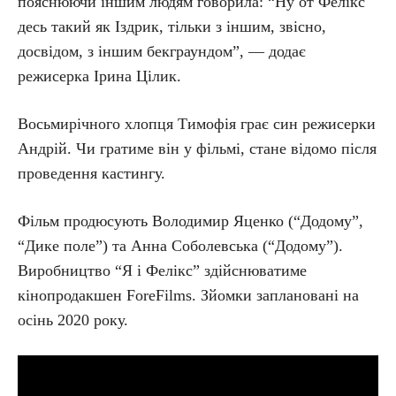
пояснюючи іншим людям говорила: “Ну от Фелікс
десь такий як Іздрик, тільки з іншим, звісно,
досвідом, з іншим бекграундом”, — додає
режисерка Ірина Цілик.
Восьмирічного хлопця Тимофія грає син режисерки
Андрій. Чи гратиме він у фільмі, стане відомо після
проведення кастингу.
Фільм продюсують Володимир Яценко (“Додому”,
“Дике поле”) та Анна Соболевська (“Додому”).
Виробництво “Я і Фелікс” здійснюватиме
кінопродакшен ForeFilms. Зйомки заплановані на
осінь 2020 року.