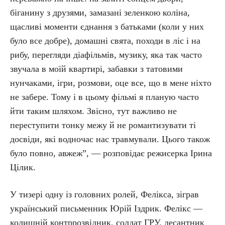
біганину з друзями, замазані зеленкою коліна,
щасливі моменти єднання з батьками (коли у них
було все добре), домашні свята, походи в ліс і на
рибу, перегляди діафільмів, музику, яка так часто
звучала в моїй квартирі, забавки з татовими
нунчаками, ігри, розмови, оце все, що в мене ніхто
не забере. Тому і в цьому фільмі я планую часто
йти таким шляхом. Звісно, тут важливо не
переступити тонку межу й не романтизувати ті
досвіди, які водночас нас травмували. Цього також
було повно, авжеж”, — розповідає режисерка Ірина
Цілик.
У тизері одну із головних ролей, Фелікса, зіграв
український письменник Юрій Іздрик. Фелікс —
колишній контррозвідник, солдат ГРУ, десантник