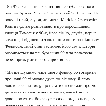
“Я і Фелікс” — це екранізація неопублікованого
роману Артема Чеха «Хто ти такий?». Навесні 2021
року він вийде у видавництві Meridian Czernowitz.
Книга і фільм розповідають про дорослішання
хлопця Тимофія у 90-х, його сім’ю, друзів, перше
кохання, і відносини з колишнім контррозвідником
Феліксом, який став частиною його сім’ї. Історія
розвивається на тлі буремних 90-х та розказана
через призму дитячого сприйняття.
“Ми ще шукаємо лице цього фільму, бо говорити
про наші 90-ті можна дуже по-різному. Я сама
ловлю себе на тому, що негативні спогади про мої
дитинство і юність досі зі мною, але я бачу їх
доволі розмито, бо фокус своїх спогадів наводжу
переважно на інше: на залиті сонцем двори,