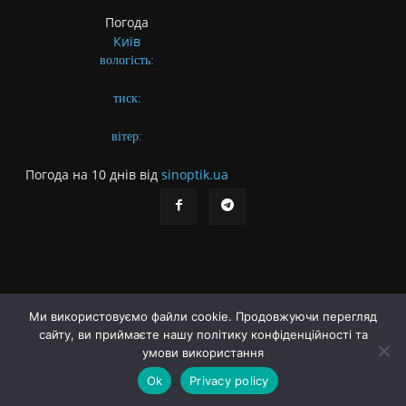
Погода
Київ
вологість:
тиск:
вітер:
Погода на 10 днів від
sinoptik.ua
Ми використовуємо файли cookie. Продовжуючи перегляд
Про газету
Правила користування сайтом
сайту, ви приймаєте нашу політику конфіденційності та
умови використання
Політика конфіденційності
Різне
Ok
Privacy policy
© Українська літературна газета. Заснована 2009 року