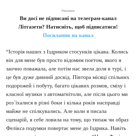
Реклама
Ви досі не підписані на телеграм-канал
Літгазети? Натисніть, щоб підписатися!
Посилання на канал
“Історія наших з Іздриком стосунків цікава. Колись
він для мене був просто відомим поетом, якого я
заочно поважала, але потім нас звела доля в турі, і
це був дуже дивний досвід. Півтора місяці спільних
подорожей і побуту, багато цікавих розмов, сміху і
класної музики з автомагнітоли, але після цього ми
роз´їхалися в різні боки і кілька років насправді
майже не спілкувались. Але коли я писала
сценарій, я себе ловила на тому, що типаж чи образ
Фелікса подумки повертає мене до Іздрика. Навіть