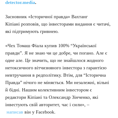
detector.media
.
Засновник «Історичної правда» Вахтанг
Кіпіані розповів, що інвесторами видання є читачі,
які підтримують гривнею.
«Чех Томаш Фіала купив 100% “Української
правди”. Я не знаю чи це добре, чи погано. Але є
одне але. Це значить, що не знайшлося жодного
нетоксичного вітчизняного інвестора з гарантією
невтручання в редполітику. Втім, для “Історична
Правда” нічого не міняється. Ми незалежні, вільні
й бідні. Нашим колективним інвестором є
редактори Кіпіані та Олександр Зінченко, які
інвестують свій авторитет, час і сили», –
написав
він у Facebook.