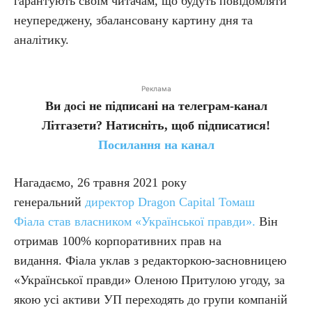
гарантують своїм читачам, що будуть повідомляти
неупереджену, збалансовану картину дня та
аналітику.
Реклама
Ви досі не підписані на телеграм-канал
Літгазети? Натисніть, щоб підписатися!
Посилання на канал
Нагадаємо, 26 травня 2021 року
генеральний
директор Dragon Capital Томаш
Фіала став власником «Української правди».
Він
отримав 100% корпоративних прав на
видання. Фіала уклав з редакторкою-засновницею
«Української правди» Оленою Притулою угоду, за
якою усі активи УП переходять до групи компаній