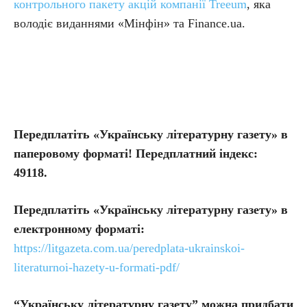
контрольного пакету акцій компанії Treeum
, яка
володіє виданнями «Мінфін» та Finance.ua.
Передплатіть «Українську літературну газету» в
паперовому форматі! Передплатний індекс:
49118.
Передплатіть
«Українську літературну газету» в
електронному форматі:
https://litgazeta.com.ua/peredplata-ukrainskoi-
literaturnoi-hazety-u-formati-pdf/
“Українську літературну газету” можна придбати