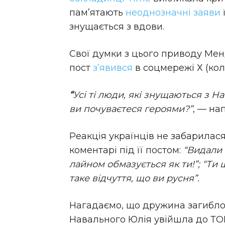
пам’ятають
неоднозначні заяви
знущається з вдови.
Свої думки з цього приводу Мен
пост
з’явився
в соцмережі Х (коли
“
Усі ті люди, які знущаються з На
ви почуваєтеся героями?”
, — на
Реакція українців не забарилася
коментарі під її постом:
“Видали 
лайном обмазується як ти!”; “Ти ш
таке відчуття, що ви русня”.
Нагадаємо, що дружина загиблог
Навального Юлія увійшла до ТО