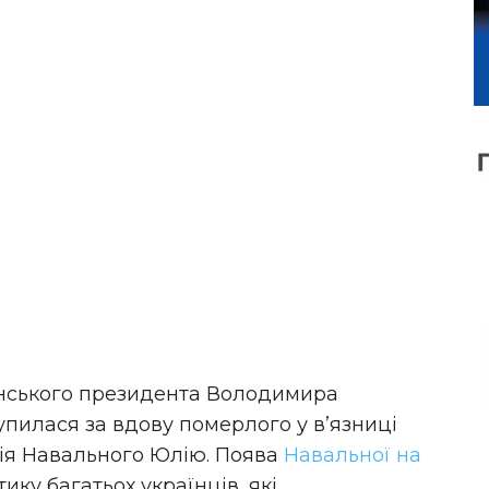
нського президента Володимира
пилася за вдову померлого у в’язниці
сія Навального Юлію. Поява
Навальної на
ику багатьох українців, які