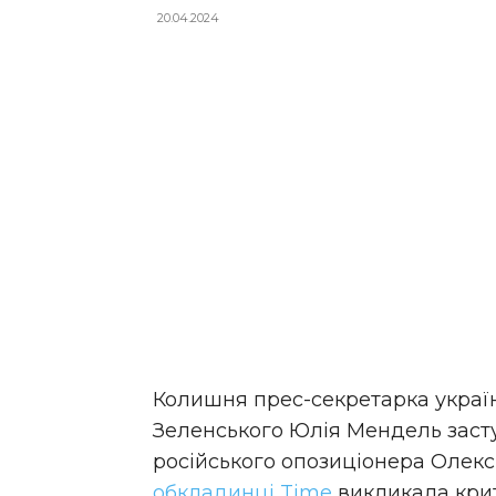
20.04.2024
Колишня прес-секретарка украї
Зеленського Юлія Мендель засту
російського опозиціонера Олек
обкладинці Time
викликала крит