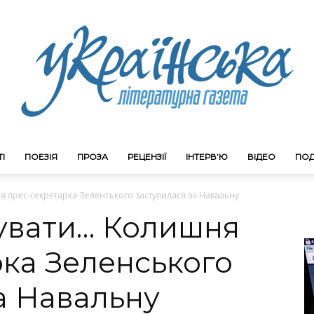
І
ПОЕЗІЯ
ПРОЗА
РЕЦЕНЗІЇ
ІНТЕРВ’Ю
ВІДЕО
ПОД
Litgazeta.com.ua
я прес-секретарка Зеленського заступилася за Навальну
жувати… Колишня
ка Зеленського
а Навальну