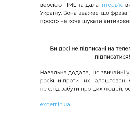
версією TIME та дала
інтерв’ю
ви
Україну. Вона вважає, що фраза 
просто не хоче шукати антивоєнн
Ви досі не підписані на теле
підписатися
Навальна додала, що звичайні ук
росіяни проти них налаштовані. 
не слід забути про цих людей, оск
expert.in.ua