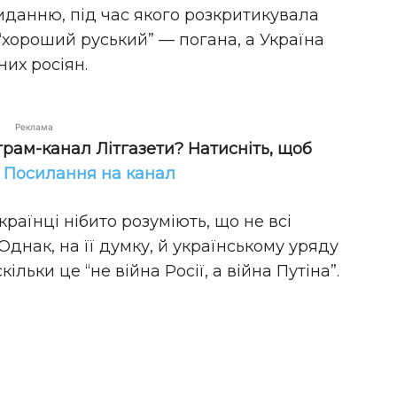
данню, під час якого розкритикувала
“хороший руський” — погана, а Україна
их росіян.
Реклама
грам-канал Літгазети? Натисніть, щоб
!
Посилання на канал
раїнці нібито розуміють, що не всі
Однак, на її думку, й українському уряду
ільки це “не війна Росії, а війна Путіна”.