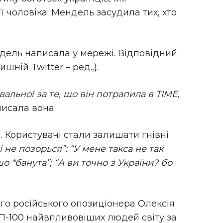
її чоловіка. Мендель засудила тих, хто
дель написала у мережі. Відповідний
шній Twitter – ред.,).
вальної за те, що він потрапила в TIME,
писала вона.
. Користувачі стали залишати гнівні
і не позорься”; “У мене такса не так
о *банута”; “А ви точно з України? бо
о російського опозиціонера Олексія
П-100 найвпливовіших людей світу за