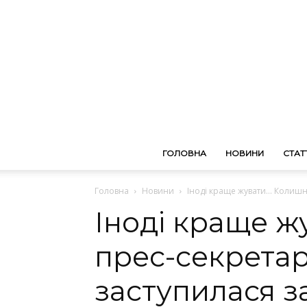
ГОЛОВНА
НОВИНИ
СТАТТ
Головна
Новини
Іноді краще жувати… Колишн
Іноді краще 
прес-секретар
заступилася з