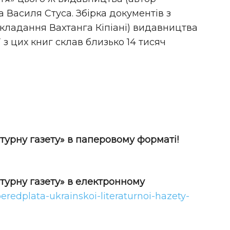
а Василя Стуса. Збірка документів з
кладання Вахтанга Кіпіані) видавництва
 з цих книг склав близько 14 тисяч
турну газету» в паперовому форматі!
атурну газету» в електронному
peredplata-ukrainskoi-literaturnoi-hazety-