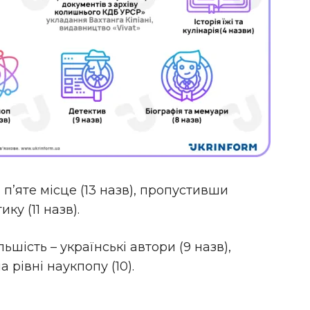
 п’яте місце (13 назв), пропустивши
ку (11 назв).
ьшість – українські автори (9 назв),
рівні наукпопу (10).