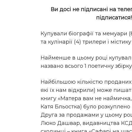
Ви досі не підписані на теле
підписатися
Купували біографії та мемуари (8)
та кулінарії (4) трилери і містику 
Найменше в цьому році купували
названо всього 1 поетичну збірку
Найбільшою кількістю проданих
які їх нам відкрили) може пишат
книгу «Матера вам не наймичка,
Катя Бльостка) було розкуплено 
Друга за продажами у цьому роц
Люко Дашвар, видавництва КСД –
сходинці – книга «Сафарі на ща