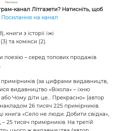
Реклама
грам-канал Літгазети? Натисніть, щоб
!
Посилання на канал
, книги з історії їжі
(3) та комікси (2).
 поезію – серед топових продажів
.
 примірників (за цифрами видавництв,
ися видавництво «Віхола» – їхню
 або Чому діти це… Прекрасно» (автор
накладом 26 тисяч 225 примірників.
і книга «Село не люди. Добити свідка»,
 25 тисяч примірників. На третій
стя» цього ж видавництва (автор