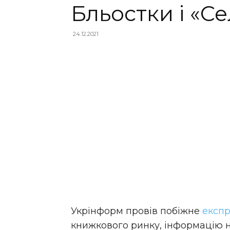
Бльостки і «С
24.12.2021
Укрінформ провів побіжне
експ
книжкового ринку, інформацію на