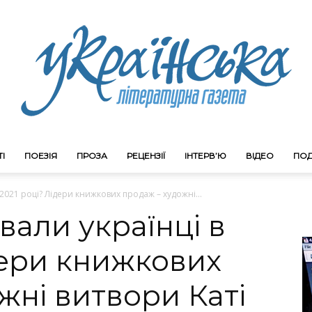
І
ПОЕЗІЯ
ПРОЗА
РЕЦЕНЗІЇ
ІНТЕРВ’Ю
ВІДЕО
ПОД
Litgazeta.com.ua
в 2021 році? Лідери книжкових продаж – художні...
вали українці в
дери книжкових
жні витвори Каті