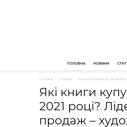
ГОЛОВНА
НОВИНИ
СТАТТ
Головна
Новини
Які книги купували українці 
Які книги купу
2021 році? Лі
продаж – худо