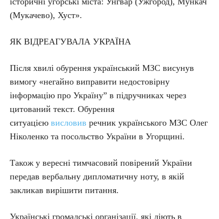
історичні угорські міста: Унгвар (Ужгород), Мункач
(Мукачево), Хуст».
ЯК ВІДРЕАГУВАЛА УКРАЇНА
Після хвилі обурення український МЗС висунув
вимогу «негайно виправити недостовірну
інформацію про Україну” в підручниках через
цитований текст. Обурення
ситуацією
висловив
речник українського МЗС Олег
Ніколенко та посольство України в Угорщині.
Також у вересні тимчасовий повірений України
передав вербальну дипломатичну ноту, в якій
закликав вирішити питання.
Українські громадські організації, які діють в