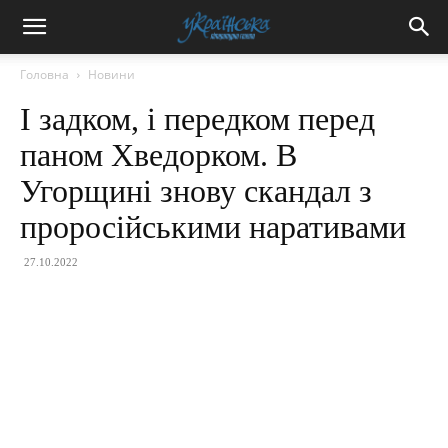
Головна
Новини
І задком, і передком перед
паном Хведорком. В
Угорщині знову скандал з
проросійськими наративами
27.10.2022