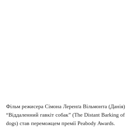
Фільм режисера Сімона Леренґа Вільмонта (Данія)
“Віддаленний гавкіт собак” (The Distant Barking of
dogs) став переможцем премії Peabody Awards.