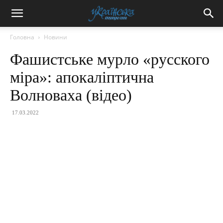
Головна
Новини
Фашистське мурло «русского
міра»: апокаліптична
Волноваха (відео)
17.03.2022