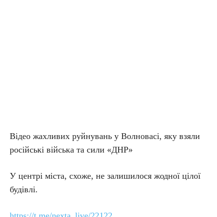
Відео жахливих руйнувань у Волновасі, яку взяли
російські війська та сили «ДНР»
У центрі міста, схоже, не залишилося жодної цілої
будівлі.
https://t.me/nexta_live/22122