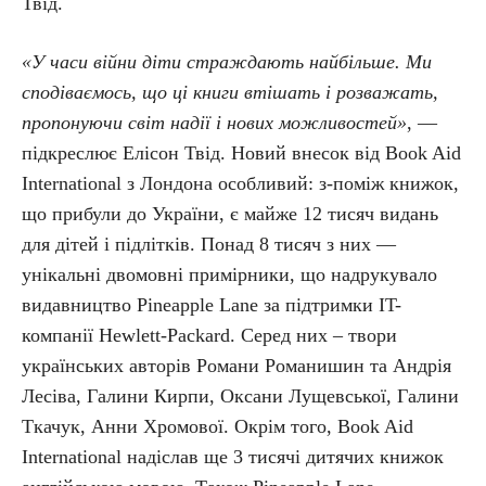
Твід.
«У часи війни діти страждають найбільше. Ми
сподіваємось, що ці книги втішать і розважать,
пропонуючи світ надії і нових можливостей»
, —
підкреслює Елісон Твід. Новий внесок від Book Aid
International з Лондона особливий: з-поміж книжок,
що прибули до України, є майже 12 тисяч видань
для дітей і підлітків. Понад 8 тисяч з них —
унікальні двомовні примірники, що надрукувало
видавництво Pineapple Lane за підтримки IT-
компанії Hewlett-Packard. Серед них – твори
українських авторів Романи Романишин та Андрія
Лесіва, Галини Кирпи, Оксани Лущевської, Галини
Ткачук, Анни Хромової. Окрім того, Book Aid
International надіслав ще 3 тисячі дитячих книжок