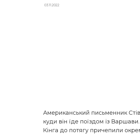
03.11.2022
Американський письменник Стіве
куди він їде поїздом із Варшав
Кінга до потягу причепили окре