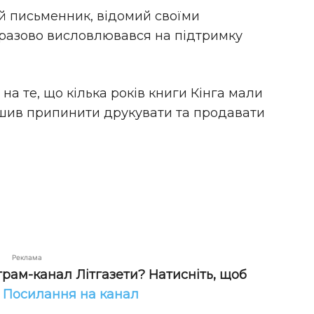
й письменник, відомий своїми
оразово висловлювався на підтримку
на те, що кілька років книги Кінга мали
ішив припинити друкувати та продавати
Реклама
грам-канал Літгазети? Натисніть, щоб
!
Посилання на канал