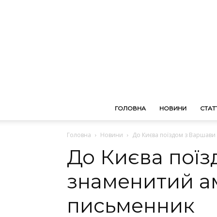
ГОЛОВНА
НОВИНИ
СТАТТ
Головна
Новини
До Києва поїздом з Варшави
До Києва поїз
знаменитий а
письменник