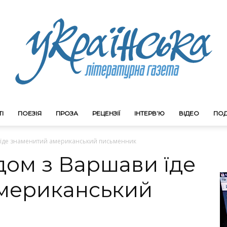
І
ПОЕЗІЯ
ПРОЗА
РЕЦЕНЗІЇ
ІНТЕРВ’Ю
ВІДЕО
ПОД
Litgazeta.com.ua
 їде знаменитий американський письменник
дом з Варшави їде
мериканський