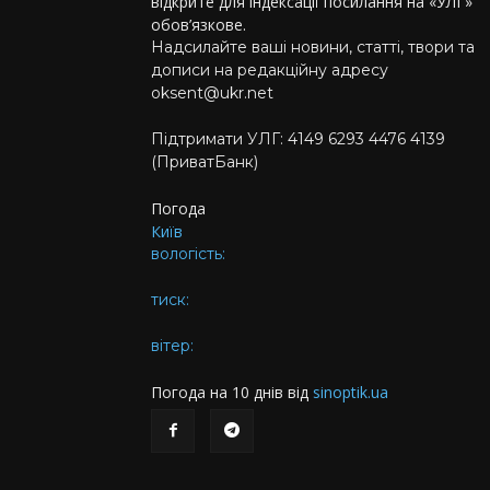
відкрите для індексації посилання на «УЛГ»
обов’язкове.
Надсилайте ваші новини, статті, твори та
дописи на редакційну адресу
oksent@ukr.net
Підтримати УЛГ: 4149 6293 4476 4139
(ПриватБанк)
Погода
Київ
вологість:
тиск:
вітер:
Погода на 10 днів від
sinoptik.ua