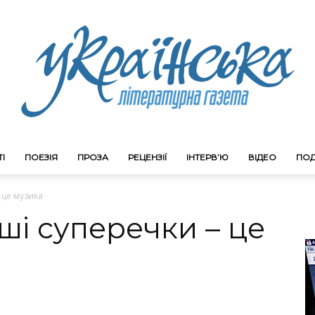
І
ПОЕЗІЯ
ПРОЗА
РЕЦЕНЗІЇ
ІНТЕРВ’Ю
ВІДЕО
ПОД
Litgazeta.com.ua
 це музика
ші суперечки – це