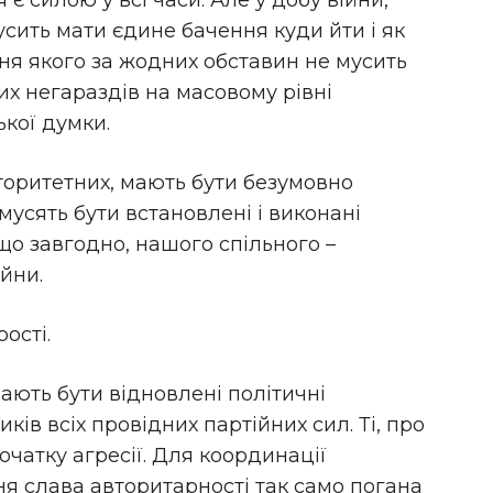
є силою у всі часи. Але у добу війни,
 мусить мати єдине бачення куди йти і як
я якого за жодних обставин не мусить
их негараздів на масовому рівні
кої думки.
вторитетних, мають бути безумовно
мусять бути встановлені і виконані
що завгодно, нашого спільного –
йни.
рості.
ають бути відновлені політичні
иків всіх провідних партійних сил. Ті, про
початку агресії. Для координації
ня слава авторитарності так само погана