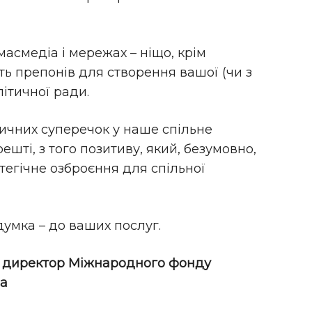
 масмедіа і мережах – ніщо, крім
ить препонів для створення вашої (чи з
ітичної ради.
тичних суперечок у наше спільне
шті, з того позитиву, який, безумовно,
атегічне озброєння для спільної
думка – до ваших послуг.
й директор Міжнародного фонду
а