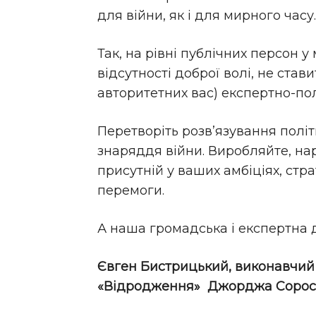
для війни, як і для мирного часу.
Так, на рівні публічних персон у
відсутності доброї волі, не став
авторитетних вас) експертно-пол
Перетворіть розв’язування полі
знаряддя війни. Виробляйте, наре
присутній у ваших амбіціях, стр
перемоги.
А наша громадська і експертна 
Євген Бистрицький, виконавчи
«Відродження» Джорджа Сорос