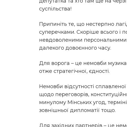
депутатка та хто там ще на черз
суспільства!
Припиніть те, що нестерпно лаг
суперечками. Скоріше всього і 
невдоволеними персональними 
далекого довоєнного часу.
Для ворога – це немовби музика 
отже стратегічної, єдності.
Немовби відсутності сплавленої 
щодо переговорів, конституційн
минулому Мінських угод, терміні
зовнішньої дипломатії тощо.
Для західних партнерів – це не