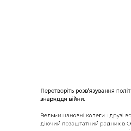
Перетворіть розв’язування полі
знаряддя війни.
Вельмишановні колеги і друзі во
діючий позаштатний радник в О