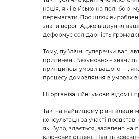
Так, публічне критичне мислення 
нація, як і військо на полі бою,
перемагати. Про шлях виробленн
знати ворог. Адже відлуння ваш
деформує солідарність громадсь
Тому, публічні суперечки вас, а
припинені. Безумовно – значить 
принципові умови вашого – і, як
процесу домовляння в умовах ві
Ці організаційні умови відомі і п
Так, на найвищому рівні влади м
консультації за участі представн
які було, здається, заявлено на 
ключових рішень. Навіть всесвіт