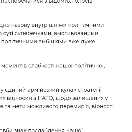
і посперечатися з відомих голосів
ідно назову внутрішніми політичними
по суті суперечками, вмотивованими
політичними амбіціями вже дуже
моментів слабкості нашої політичної,
у єдиний армійський кулак стратегії
их відносин з НАТО, щодо залишених у
в та мети можливого перемир’я, вірності
мовби знак послаблення нашої