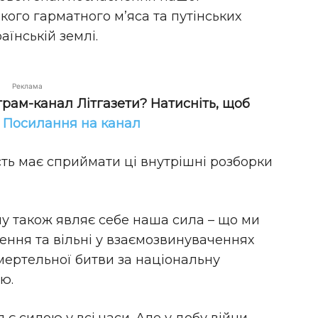
кого гарматного м’яса та путінських
аїнській землі.
Реклама
грам-канал Літгазети? Натисніть, щоб
!
Посилання на канал
ість має сприймати ці внутрішні розборки
му також являє себе наша сила – що ми
ння та вільні у взаємозвинуваченнях
смертельної битви за національну
ю.