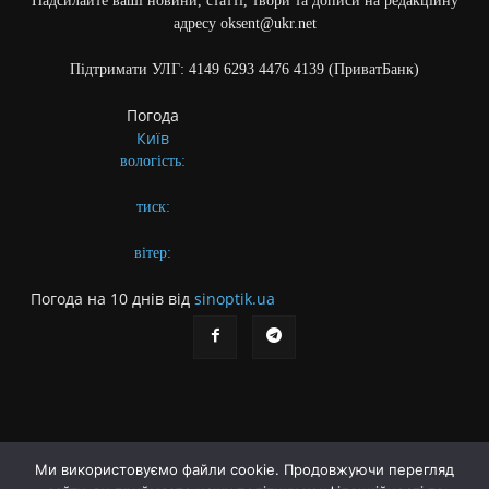
Надсилайте ваші новини, статті, твори та дописи на редакційну
адресу oksent@ukr.net
Підтримати УЛГ: 4149 6293 4476 4139 (ПриватБанк)
Погода
Київ
вологість:
тиск:
вітер:
Погода на 10 днів від
sinoptik.ua
Ми використовуємо файли cookie. Продовжуючи перегляд