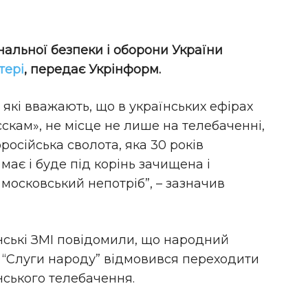
нальної безпеки і оборони України
тері
, передає Укрінформ.
 які вважають, що в українських ефірах
скам», не місце не лише на телебаченні,
роросійська сволота, яка 30 років
має і буде під корінь зачищена і
 московський непотріб”, – зазначив
нські ЗМІ повідомили, що народний
 “Слуги народу” відмовився переходити
їнського телебачення.