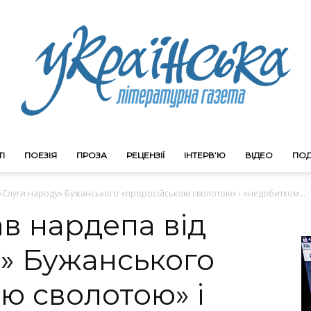
І
ПОЕЗІЯ
ПРОЗА
РЕЦЕНЗІЇ
ІНТЕРВ’Ю
ВІДЕО
ПОД
Litgazeta.com.ua
 «Слуги народу» Бужанського «проросійською сволотою» і «недобитком...
ав нардепа від
» Бужанського
ю сволотою» і