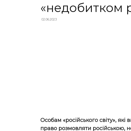
«недобитком р
02.06.2023
Особам «російського світу», які
право розмовляти російською, не 