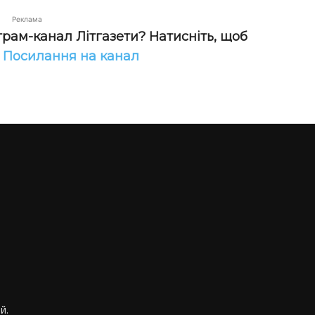
Реклама
грам-канал Літгазети? Натисніть, щоб
!
Посилання на канал
й.