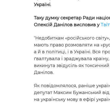
Україні.
Таку думку секретар Ради націо
Олексій Данілов висловив у
Твіт
“Недобиткам «російського світу»,
мають право розмовляти на «рус
а й в політиці, і в Україні. Вся п
ґвалтувала і зраджувала країну, 
викинута звідусіль як токсичний
Данілов.
Як повідомлялося, раніше украї
депутат Максим Бужанський від
на українську мову в ефірі укра